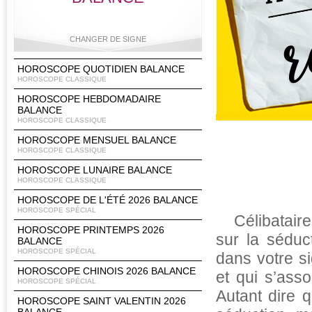
CHANGER DE SIGNE
HOROSCOPE QUOTIDIEN BALANCE
HOROSCOPE CLASSIQUE
HOROSCOPE HEBDOMADAIRE
Bélier
Taureau
Gémeaux
Cancer
BALANCE
HOROSCOPE CLASSIQUE
HOROSCOPE MENSUEL BALANCE
HOROSCOPE CLASSIQUE
Lion
Vierge
Balance
Scorpion
HOROSCOPE LUNAIRE BALANCE
HOROSCOPE CLASSIQUE
HOROSCOPE DE L'ÉTÉ 2026 BALANCE
HOROSCOPE SPÉCIAL
Célibatair
HOROSCOPE PRINTEMPS 2026
Sagittaire
Capricorne
Verseau
Poissons
sur la séduc
BALANCE
HOROSCOPE SPÉCIAL
dans votre si
HOROSCOPE CHINOIS 2026 BALANCE
et qui s’ass
HOROSCOPE SPÉCIAL
Autant dire q
HOROSCOPE SAINT VALENTIN 2026