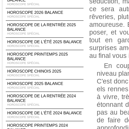
séduction, ma
BALANCE
HOROSCOPE SPÉCIAL
ce sera aut
HOROSCOPE 2026 BALANCE
rêveries, plu
HOROSCOPE SPÉCIAL
amoureuse. E
HOROSCOPE DE LA RENTRÉE 2025
BALANCE
poser, et vo
HOROSCOPE SPÉCIAL
tout en gar
HOROSCOPE DE L'ÉTÉ 2025 BALANCE
surprises am
HOROSCOPE SPÉCIAL
HOROSCOPE PRINTEMPS 2025
au final vous
BALANCE
HOROSCOPE SPÉCIAL
En coup
HOROSCOPE CHINOIS 2025
niveau plan
HOROSCOPE SPÉCIAL
C'est donc
HOROSCOPE 2025 BALANCE
els rennes 
HOROSCOPE SPÉCIAL
à vivre, tr
HOROSCOPE DE LA RENTRÉE 2024
BALANCE
étonnant d
HOROSCOPE SPÉCIAL
pas au bea
HOROSCOPE DE L'ÉTÉ 2024 BALANCE
HOROSCOPE SPÉCIAL
de faire 
HOROSCOPE PRINTEMPS 2024
approfondi