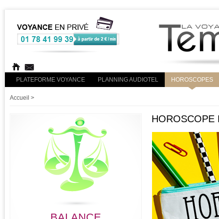
PLATEFORME VOYANCE
PLANNING AUDIOTEL
HOROSCOPES
Accueil
>
HOROSCOPE R
BALANCE