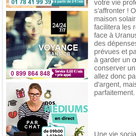
votre vie pro
s'affronter !
maison solair
facilitera les
face à Uranus
des dépenses
prévues et pa
à garder un œ
conserver un 
allez donc par
d'argent, mai
parfaitement.
Une vie socia