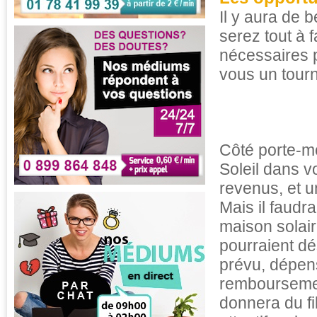
Il y aura de b
serez tout à fa
nécessaires p
vous un tourn
Côté porte-mo
Soleil dans v
revenus, et u
Mais il faudr
maison solair
pourraient dé
prévu, dépen
remboursemen
donnera du fil