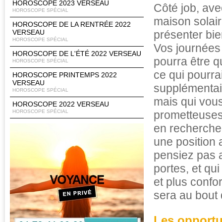
HOROSCOPE 2023 VERSEAU
Côté job, ave
HOROSCOPE SPÉCIAL
maison solair
HOROSCOPE DE LA RENTRÉE 2022
VERSEAU
présenter bie
HOROSCOPE SPÉCIAL
Vos journées 
HOROSCOPE DE L'ÉTÉ 2022 VERSEAU
pourra être q
HOROSCOPE SPÉCIAL
ce qui pourrai
HOROSCOPE PRINTEMPS 2022
VERSEAU
supplémentair
HOROSCOPE SPÉCIAL
mais qui vous
HOROSCOPE 2022 VERSEAU
HOROSCOPE SPÉCIAL
prometteuses
en recherche
une position
pensiez pas a
portes, et qu
et plus confo
sera au bout 
Les opportu