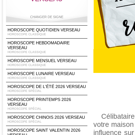
CHANGER DE SIGNE
HOROSCOPE QUOTIDIEN VERSEAU
HOROSCOPE CLASSIQUE
HOROSCOPE HEBDOMADAIRE
Bélier
Taureau
Gémeaux
Cancer
VERSEAU
HOROSCOPE CLASSIQUE
HOROSCOPE MENSUEL VERSEAU
HOROSCOPE CLASSIQUE
Lion
Vierge
Balance
Scorpion
HOROSCOPE LUNAIRE VERSEAU
HOROSCOPE CLASSIQUE
HOROSCOPE DE L'ÉTÉ 2026 VERSEAU
HOROSCOPE SPÉCIAL
HOROSCOPE PRINTEMPS 2026
Sagittaire
Capricorne
Verseau
Poissons
VERSEAU
HOROSCOPE SPÉCIAL
Célibatair
HOROSCOPE CHINOIS 2026 VERSEAU
HOROSCOPE SPÉCIAL
votre maison 
HOROSCOPE SAINT VALENTIN 2026
influence sur