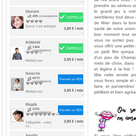
-
prendre au sérieux ou
le grand jeu à votr
Gloriam
409
consultations
semblerez tout deux a
J'APPELLE
de fêter dans la bo
Savoir c'est anticiper
santé de votre union,
3,00 € / min
-
bon moment tout si
vous ne sortez pas,
ROMAIN
vous offrir une petite
1364
J'APPELLE
consultations
un petit film sympa
d'un peu de Champa
3,50 € / min
Médium pur
mets de choix, dans
-
et légère à la fois !
Natacha
tête cette année pou
6272
Prendre un RDV
vous ferez simple et 
consultations
faire, et parviendrez
3,95 € / min
Médium pur
pétillant et bien agréa
-
Magda
2191
Prendre un RDV
consultations
3,90 € / min
Télépathie - votre
-
vo...
Amelia
Si vous êtes célibat