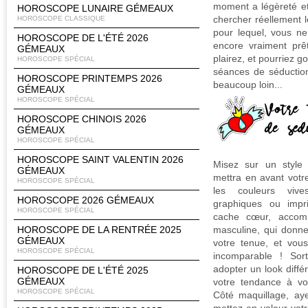
moment a légèreté e
HOROSCOPE LUNAIRE GÉMEAUX
chercher réellement 
HOROSCOPE CLASSIQUE
pour lequel, vous ne
HOROSCOPE DE L'ÉTÉ 2026
encore vraiment pr
GÉMEAUX
plairez, et pourriez go
HOROSCOPE SPÉCIAL
séances de séduction
HOROSCOPE PRINTEMPS 2026
beaucoup loin...
GÉMEAUX
HOROSCOPE SPÉCIAL
HOROSCOPE CHINOIS 2026
GÉMEAUX
HOROSCOPE SPÉCIAL
HOROSCOPE SAINT VALENTIN 2026
Misez sur un style
GÉMEAUX
mettra en avant votre
HOROSCOPE SPÉCIAL
les couleurs viv
HOROSCOPE 2026 GÉMEAUX
graphiques ou impr
HOROSCOPE SPÉCIAL
cache cœur, accom
HOROSCOPE DE LA RENTRÉE 2025
masculine, qui donne
GÉMEAUX
votre tenue, et vou
HOROSCOPE SPÉCIAL
incomparable ! Sor
adopter un look différ
HOROSCOPE DE L'ÉTÉ 2025
GÉMEAUX
votre tendance à vo
HOROSCOPE SPÉCIAL
Côté maquillage, aye