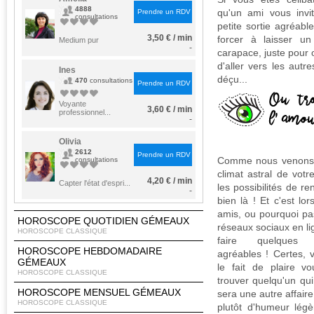
4888
qu'un ami vous invi
Prendre un RDV
consultations
petite sortie agréabl
3,50 € / min
forcer à laisser u
Medium pur
-
carapace, juste pour 
d'aller vers les autr
Ines
déçu...
470
consultations
Prendre un RDV
Voyante
3,60 € / min
professionnel...
-
Olivia
2612
Prendre un RDV
Comme nous venons d
consultations
climat astral de votr
4,20 € / min
Capter l'état d'espri...
les possibilités de re
-
bien là ! Et c'est lo
amis, ou pourquoi pa
HOROSCOPE QUOTIDIEN GÉMEAUX
réseaux sociaux en li
HOROSCOPE CLASSIQUE
faire quelques r
HOROSCOPE HEBDOMADAIRE
agréables ! Certes, 
GÉMEAUX
le fait de plaire v
HOROSCOPE CLASSIQUE
trouver quelqu'un qui
HOROSCOPE MENSUEL GÉMEAUX
sera une autre affaire
HOROSCOPE CLASSIQUE
plutôt d'humeur légè