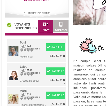
CHANGER DE SIGNE
VOYANTS
DISPONIBLES
Privé
Audiotel
Bélier
Taureau
Gémeaux
Cancer
Paul
1046
J'APPELLE
consultations
3,50 € / min
Lion
Médium pur
Vierge
Balance
Scorpion
-
En couple, c'est U
maison solaire XII q
Lylou
relations de coupl
13596
J'APPELLE
consultations
amoureux qui va se
Sagittaire
Capricorne
Verseau
Poissons
auspices plutôt heure
3,60 € / min
Chakra du coeur
astre de l'anti routi
-
influencé positiv
Marie
passionné, dans le m
1610
J'APPELLE
Voilà qui va mettre l'a
consultations
passion, la sensualité
3,50 € / min
Flashs et prédictions...
de rire entre vous !