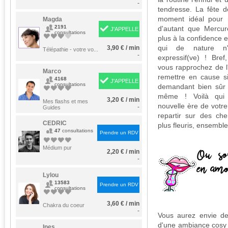
-
tendresse. La fête 
moment idéal pour r
Magda
2191
d'autant que Mercur
J'APPELLE
consultations
plus à la confidence e
qui de nature n'
3,90 € / min
Télépathie - votre vo...
-
expressif(ve) ! Bre
vous rapprochez de l
Marco
remettre en cause s
4168
J'APPELLE
consultations
demandant bien sûr à
même ! Voilà qui 
3,20 € / min
Mes flashs et mes
nouvelle ère de votre 
-
Guides
repartir sur des che
CEDRIC
plus fleuris, ensemble
47
consultations
Prendre un RDV
Médium pur
2,20 € / min
-
Lylou
13583
Prendre un RDV
consultations
3,60 € / min
Chakra du coeur
-
Vous aurez envie de 
d'une ambiance cosy e
Ines