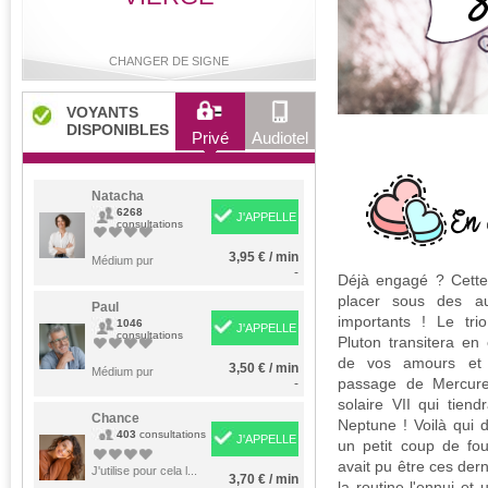
CHANGER DE SIGNE
VOYANTS
DISPONIBLES
Privé
Audiotel
Bélier
Taureau
Gémeaux
Cancer
Natacha
6268
J'APPELLE
consultations
3,95 € / min
Lion
Médium pur
Vierge
Balance
Scorpion
-
Déjà engagé ? Cette 
placer sous des au
Paul
importants ! Le trio
1046
J'APPELLE
consultations
Pluton transitera en 
Sagittaire
Capricorne
Verseau
Poissons
de vos amours et 
3,50 € / min
Médium pur
passage de Mercure
-
solaire VII qui tien
Chance
Neptune ! Voilà qui d
403
consultations
J'APPELLE
un petit coup de fou
avait pu être ces dern
J'utilise pour cela l...
3,70 € / min
la routine l'ennui et