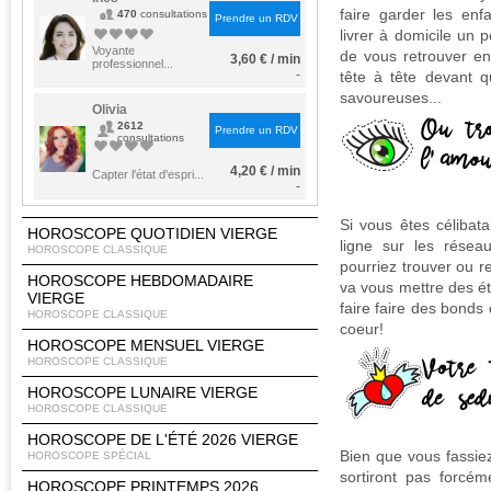
faire garder les enf
470
consultations
Prendre un RDV
livrer à domicile un pe
Voyante
de vous retrouver enf
3,60 € / min
professionnel...
-
tête à tête devant 
savoureuses...
Olivia
2612
Prendre un RDV
consultations
4,20 € / min
Capter l'état d'espri...
-
Si vous êtes célibata
HOROSCOPE QUOTIDIEN VIERGE
ligne sur les résea
HOROSCOPE CLASSIQUE
pourriez trouver ou r
HOROSCOPE HEBDOMADAIRE
va vous mettre des éto
VIERGE
faire faire des bonds 
HOROSCOPE CLASSIQUE
coeur!
HOROSCOPE MENSUEL VIERGE
HOROSCOPE CLASSIQUE
HOROSCOPE LUNAIRE VIERGE
HOROSCOPE CLASSIQUE
HOROSCOPE DE L'ÉTÉ 2026 VIERGE
Bien que vous fassiez
HOROSCOPE SPÉCIAL
sortiront pas forcém
HOROSCOPE PRINTEMPS 2026