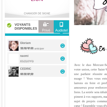
CHANGER DE SIGNE
VOYANTS
DISPONIBLES
Privé
Audiotel
Bélier
Taureau
Gémeaux
Cancer
Gloriam
Savoir c'est anticiper
naomi
Lion
Vierge
Balance
Scorpion
Médium Pur
Avec le duo Mercure-So
CEDRIC
votre union, cette Saint-
une parfaire réussite a
Médium pur
nuage ! Vous vous ente
Sagittaire
Capricorne
Verseau
Poissons
larrons en foire et prof
amoureux pour renforcer
liens. La soirée sera idéa
piment à vos rapports, ma
sujet de projets commu
cœur ! Ensemble vous rêv