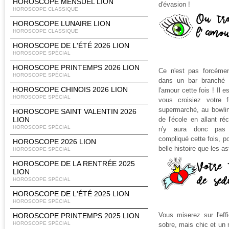
HOROSCOPE MENSUEL LION
d'évasion !
HOROSCOPE CLASSIQUE
HOROSCOPE LUNAIRE LION
HOROSCOPE CLASSIQUE
HOROSCOPE DE L'ÉTÉ 2026 LION
HOROSCOPE SPÉCIAL
HOROSCOPE PRINTEMPS 2026 LION
Ce n'est pas forcémen
HOROSCOPE SPÉCIAL
dans un bar branché 
HOROSCOPE CHINOIS 2026 LION
l'amour cette fois ! Il e
HOROSCOPE SPÉCIAL
vous croisiez votre 
supermarché, au bowlin
HOROSCOPE SAINT VALENTIN 2026
LION
de l'école en allant ré
HOROSCOPE SPÉCIAL
n'y aura donc pas 
compliqué cette fois, po
HOROSCOPE 2026 LION
belle histoire que les a
HOROSCOPE SPÉCIAL
HOROSCOPE DE LA RENTRÉE 2025
LION
HOROSCOPE SPÉCIAL
HOROSCOPE DE L'ÉTÉ 2025 LION
HOROSCOPE SPÉCIAL
Vous miserez sur l'eff
HOROSCOPE PRINTEMPS 2025 LION
HOROSCOPE SPÉCIAL
sobre, mais chic et un