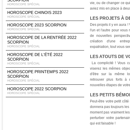
SCORPION
vie, ou de changer ce qui
HOROSCOPE SPÉCIAL
aviez mis en place à de
HOROSCOPE CHINOIS 2023
HOROSCOPE SPÉCIAL
LES PROJETS À D
HOROSCOPE 2023 SCORPION
Des projets il y en aura !
HOROSCOPE SPÉCIAL
l'un et l'autre pour vous
de nouvelles perspecti
HOROSCOPE DE LA RENTRÉE 2022
création d'une entr
SCORPION
HOROSCOPE SPÉCIAL
expatriation, tout vous se
HOROSCOPE DE L'ÉTÉ 2022
LES ATOUTS DE 
SCORPION
La complicité ! Vous cu
HOROSCOPE SPÉCIAL
viserez les mêmes object
HOROSCOPE PRINTEMPS 2022
d'être sur la même lo
SCORPION
retrouver plus forts à
HOROSCOPE SPÉCIAL
nouvelles étapes de votr
HOROSCOPE 2022 SCORPION
HOROSCOPE SPÉCIAL
LES PETITS BÉMO
Peut-être votre petit cô
donnera pas toujours les 
moment pas vraiment les p
perturber votre partena
qui est faisable !