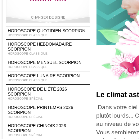
CHANGER DE SIGNE
HOROSCOPE QUOTIDIEN SCORPION
HOROSCOPE CLASSIQUE
HOROSCOPE HEBDOMADAIRE
Bélier
Taureau
Gémeaux
Cancer
SCORPION
HOROSCOPE CLASSIQUE
HOROSCOPE MENSUEL SCORPION
HOROSCOPE CLASSIQUE
Lion
Vierge
Balance
Scorpion
HOROSCOPE LUNAIRE SCORPION
HOROSCOPE CLASSIQUE
HOROSCOPE DE L'ÉTÉ 2026
Le climat as
SCORPION
HOROSCOPE SPÉCIAL
Sagittaire
Capricorne
Verseau
Poissons
Dans votre ciel
HOROSCOPE PRINTEMPS 2026
SCORPION
plutôt lourds...
HOROSCOPE SPÉCIAL
au niveau de vo
HOROSCOPE CHINOIS 2026
SCORPION
Vous semblerez 
HOROSCOPE SPÉCIAL