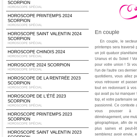
SCORPION
HOROSCOPE SPÉCIAL
HOROSCOPE PRINTEMPS 2024
SCORPION
HOROSCOPE SPÉCIAL
En couple
HOROSCOPE SAINT VALENTIN 2024
SCORPION
En couple, le secteur
HOROSCOPE SPÉCIAL
printemps sera traversé p
HOROSCOPE CHINOIS 2024
un joli quatuor planétai
HOROSCOPE SPÉCIAL
Uranus et du Soleil ! Voil
HOROSCOPE 2024 SCORPION
pour votre union ! Si v
HOROSCOPE SPÉCIAL
l'un de l'autre ces derni
quotidiens, vous allez 
HOROSCOPE DE LA RENTRÉE 2023
vous retrouver et passe
SCORPION
HOROSCOPE SPÉCIAL
tout en redonnant à vos 
qui avait pu lui manquer !
HOROSCOPE DE L'ÉTÉ 2023
top, et votre partenaire s
SCORPION
passionné. Ce contexte 
HOROSCOPE SPÉCIAL
vous pousser à e
HOROSCOPE PRINTEMPS 2023
déménagement, une muta
SCORPION
géographique, afin de r
HOROSCOPE SPÉCIAL
plus saines et peut-êt
HOROSCOPE SAINT VALENTIN 2023
semblerez avoir envie, 