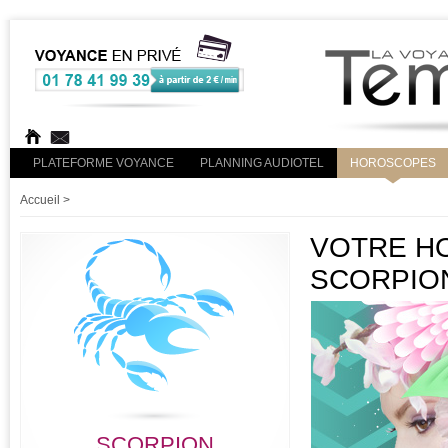
PLATEFORME VOYANCE
PLANNING AUDIOTEL
HOROSCOPES
Accueil
>
VOTRE HO
SCORPIO
SCORPION