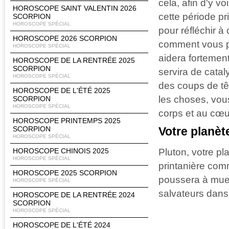
cela, afin d'y vo
HOROSCOPE SAINT VALENTIN 2026
cette période p
SCORPION
HOROSCOPE SPÉCIAL
pour réfléchir à
HOROSCOPE 2026 SCORPION
comment vous pou
HOROSCOPE SPÉCIAL
aidera fortement
HOROSCOPE DE LA RENTRÉE 2025
SCORPION
servira de cata
HOROSCOPE SPÉCIAL
des coups de tê
HOROSCOPE DE L'ÉTÉ 2025
les choses, vou
SCORPION
HOROSCOPE SPÉCIAL
corps et au cœur
HOROSCOPE PRINTEMPS 2025
SCORPION
Votre planèt
HOROSCOPE SPÉCIAL
Pluton, votre p
HOROSCOPE CHINOIS 2025
HOROSCOPE SPÉCIAL
printanière com
HOROSCOPE 2025 SCORPION
poussera à muer
HOROSCOPE SPÉCIAL
salvateurs dans
HOROSCOPE DE LA RENTRÉE 2024
SCORPION
HOROSCOPE SPÉCIAL
HOROSCOPE DE L'ÉTÉ 2024