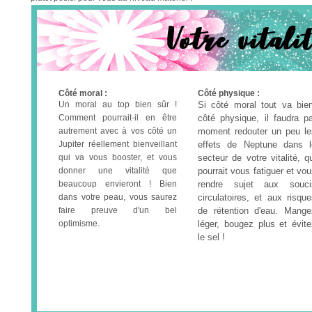
Côté moral :
Côté physique :
Un moral au top bien sûr !
Si côté moral tout va bien
Comment pourrait-il en être
côté physique, il faudra pa
autrement avec à vos côté un
moment redouter un peu le
Jupiter réellement bienveillant
effets de Neptune dans l
qui va vous booster, et vous
secteur de votre vitalité, q
donner une vitalité que
pourrait vous fatiguer et vo
beaucoup envieront ! Bien
rendre sujet aux souci
dans votre peau, vous saurez
circulatoires, et aux risqu
faire preuve d'un bel
de rétention d'eau. Mange
optimisme.
léger, bougez plus et évite
le sel !