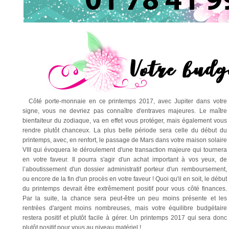
Côté porte-monnaie en ce printemps 2017, avec Jupiter dans votre
signe, vous ne devriez pas connaître d'entraves majeures. Le maître
bienfaiteur du zodiaque, va en effet vous protéger, mais également vous
rendre plutôt chanceux. La plus belle période sera celle du début du
printemps, avec, en renfort, le passage de Mars dans votre maison solaire
VIII qui évoquera le déroulement d'une transaction majeure qui tournera
en votre faveur. Il pourra s'agir d'un achat important à vos yeux, de
l’aboutissement d'un dossier administratif porteur d'un remboursement,
ou encore de la fin d'un procès en votre faveur ! Quoi qu'il en soit, le début
du printemps devrait être extrêmement positif pour vous côté finances.
Par la suite, la chance sera peut-être un peu moins présente et les
rentrées d'argent moins nombreuses, mais votre équilibre budgétaire
restera positif et plutôt facile à gérer. Un printemps 2017 qui sera donc
plutôt positif pour vous au niveau matériel !