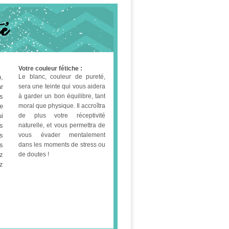
Votre couleur fétiche :
,
Le blanc, couleur de pureté,
r
sera une teinte qui vous aidera
s
à garder un bon équilibre, tant
e
moral que physique. Il accroîtra
ui
de plus votre réceptivité
us
naturelle, et vous permettra de
s
vous évader mentalement
es
dans les moments de stress ou
z
de doutes !
z