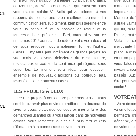
un magnifique quatuor planétaire, constitué, d'Uranus,
que vous att
de Mercure, de Vénus et du Soleil qui transitera dans
mars, on tr
votre maison solaire VII. Voilà qui va redonner à vos
important da
NCE
rapports de couple une bien meilleure tournure. La
Mercure, de 
communication sera subitement, bien plus sereine entre
astrale va m
vous, la sensualité et la passion de retour, et la
qui lui, ser
tendresse bien présente ! Bref, vous allez sur ce
Pluton, maît
printemps 2017 apprécier de redorer votre vie à deux, et
Voilà le co
4
de vous retrouver tout simplement l'un et l'autre...
marquante ! 
Certes, il n'y aura pas forcément de grands projets en
pratique d'une
vue, mais vous vous délecterez du climat tendre,
cœur va palp
respectueux et axé sur la confiance qui régnera sous
vous laissan
votre toit. Le moment sera idéal pour découvrir
niveau amour
ensemble de nouveaux horizons ou pourquoi pas,
passés ! Auc
tester à deux de nouveaux loisirs...
être pour vo
coche !
LES PROJETS À DEUX
VOTRE A
Peu de projets à deux en ce printemps 2017... Vous
semblerez avoir plus envie de profiter de la douceur de
Votre décont
NCE
vivre, à deux, plutôt que de vous échiner à faire des
va en effet a
démarches usantes ou à vous lancer dans de nouvelles
permettra d'
actions. Vous remettrez tout cela à plus tard et cela
aérienne, di
n'ôtera rien à la bonne santé de votre union.
en valeur et 