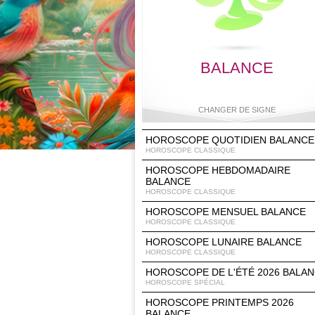
BALANCE
CHANGER DE SIGNE
HOROSCOPE QUOTIDIEN BALANCE
HOROSCOPE CLASSIQUE
HOROSCOPE HEBDOMADAIRE
Bélier
Taureau
Gémeaux
Cancer
BALANCE
HOROSCOPE CLASSIQUE
HOROSCOPE MENSUEL BALANCE
HOROSCOPE CLASSIQUE
Lion
Vierge
Balance
Scorpio
HOROSCOPE LUNAIRE BALANCE
HOROSCOPE CLASSIQUE
HOROSCOPE DE L'ÉTÉ 2026 BALA
HOROSCOPE SPÉCIAL
HOROSCOPE PRINTEMPS 2026
Sagittaire
Capricorne
Verseau
Poisson
BALANCE