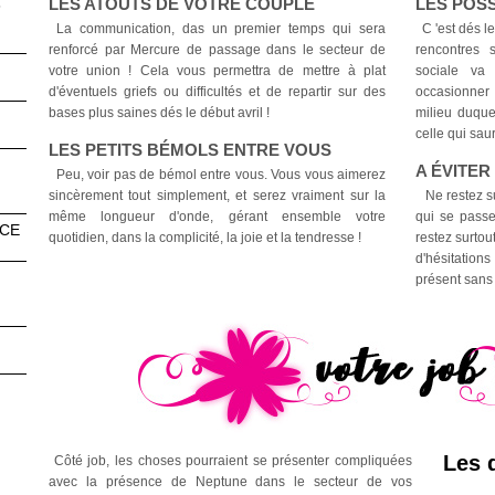
LES ATOUTS DE VOTRE COUPLE
LES POS
3
La communication, das un premier temps qui sera
C 'est dés le
renforcé par Mercure de passage dans le secteur de
rencontres 
votre union ! Cela vous permettra de mettre à plat
sociale va
d'éventuels griefs ou difficultés et de repartir sur des
occasionner 
bases plus saines dés le début avril !
milieu duque
celle qui saur
LES PETITS BÉMOLS ENTRE VOUS
A ÉVITER
Peu, voir pas de bémol entre vous. Vous vous aimerez
sincèrement tout simplement, et serez vraiment sur la
Ne restez sur
même longueur d'onde, gérant ensemble votre
qui se passe
NCE
quotidien, dans la complicité, la joie et la tendresse !
restez surtou
d'hésitation
présent sans 
Les d
Côté job, les choses pourraient se présenter compliquées
avec la présence de Neptune dans le secteur de vos