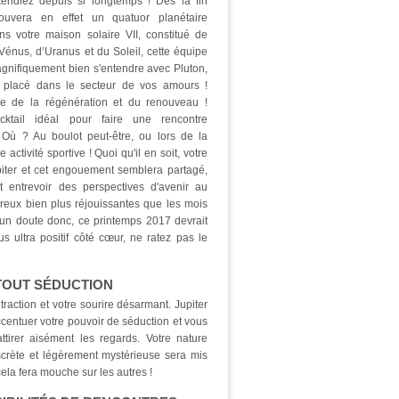
endiez depuis si longtemps ! Dés la fin
ouvera en effet un quatuor planétaire
ns votre maison solaire VII, constitué de
Vénus, d’Uranus et du Soleil, cette équipe
agnifiquement bien s'entendre avec Pluton,
a placé dans le secteur de vos amours !
re de la régénération et du renouveau !
cktail idéal pour faire une rencontre
Où ? Au boulot peut-être, ou lors de la
 activité sportive ! Quoi qu'il en soit, votre
iter et cet engouement semblera partagé,
t entrevoir des perspectives d'avenir au
eux bien plus réjouissantes que les mois
un doute donc, ce printemps 2017 devrait
us ultra positif côté cœur, ne ratez pas le
TOUT SÉDUCTION
raction et votre sourire désarmant. Jupiter
ccentuer votre pouvoir de séduction et vous
attirer aisément les regards. Votre nature
scrète et légèrement mystérieuse sera mis
cela fera mouche sur les autres !