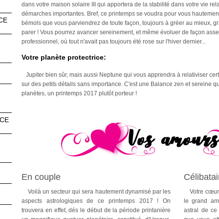
dans votre maison solaire III qui apportera de la stabilité dans votre vie re
démarches importantes. Bref, ce printemps se voudra pour vous hautement p
CE
bémols que vous parviendrez de toute façon, toujours à gréer au mieux, grâ
parer ! Vous pourrez avancer sereinement, et même évoluer de façon ass
6
professionnel, où tout n'avait pas toujours été rose sur l'hiver dernier...
Votre planète protectrice:
Jupiter bien sûr, mais aussi Neptune qui vous apprendra à relativiser cert
sur des petits détails sans importance. C'est une Balance zen et sereine q
planètes, un printemps 2017 plutôt porteur !
NCE
En couple
Célibatai
Voilà un secteur qui sera hautement dynamisé par les
Votre cœur e
aspects astrologiques de ce printemps 2017 ! On
le grand amo
trouvera en effet, dés le début de la période printanière
astral de ce