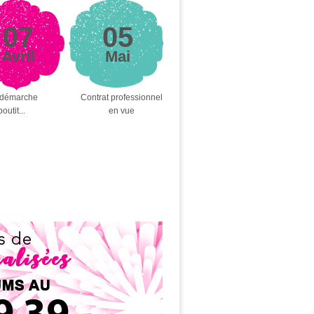
07
05
Avril
Mai
démarche
Contrat professionnel
outit...
en vue