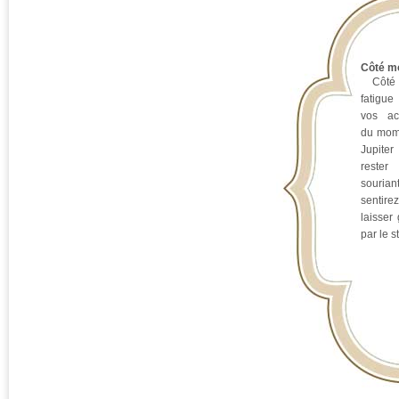
Côté mo
Côté m
fatigue
vos act
du mome
Jupite
reste
souria
sentire
laisser
par le s