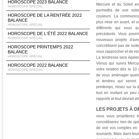
HOROSCOPE 2023 BALANCE
Mercure et du Soleil en
HOROSCOPE SPÉCIAL
permettra de voir votr
HOROSCOPE DE LA RENTRÉE 2022
couleurs. La communicat
BALANCE
plus mise en avant, et 
HOROSCOPE SPÉCIAL
différents qui vous 
HOROSCOPE DE L'ÉTÉ 2022 BALANCE
précédents. Vous pour
HOROSCOPE SPÉCIAL
nouveaux projets d'ave
concrétisent pas de suit
HOROSCOPE PRINTEMPS 2022
BALANCE
vous rapprocher et de re
HOROSCOPE SPÉCIAL
La tendresse sera égalem
Vénus qui suivra Mercur
HOROSCOPE 2022 BALANCE
votre relation dés le 10 a
HOROSCOPE SPÉCIAL
de vous aménager quelqu
et tendres qui seront 
printemps, misez sur la 
tout en invitant un peu
rapports et tout devrait al
LES PROJETS À D
vous vous projetterez
concrétiserez rien de sp
de voir vos comptes en 
souriants. Mais dans tous