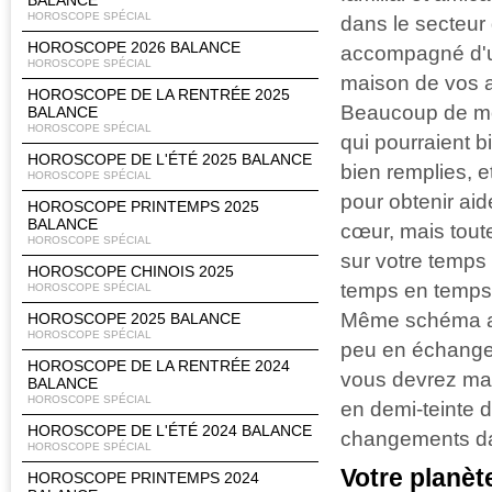
BALANCE
HOROSCOPE SPÉCIAL
dans le secteur
HOROSCOPE 2026 BALANCE
accompagné d'un
HOROSCOPE SPÉCIAL
maison de vos ac
HOROSCOPE DE LA RENTRÉE 2025
Beaucoup de mo
BALANCE
HOROSCOPE SPÉCIAL
qui pourraient b
HOROSCOPE DE L'ÉTÉ 2025 BALANCE
bien remplies, 
HOROSCOPE SPÉCIAL
pour obtenir aid
HOROSCOPE PRINTEMPS 2025
BALANCE
cœur, mais toute
HOROSCOPE SPÉCIAL
sur votre temps 
HOROSCOPE CHINOIS 2025
temps en temps 
HOROSCOPE SPÉCIAL
Même schéma au
HOROSCOPE 2025 BALANCE
HOROSCOPE SPÉCIAL
peu en échange.
HOROSCOPE DE LA RENTRÉE 2024
vous devrez man
BALANCE
HOROSCOPE SPÉCIAL
en demi-teinte 
HOROSCOPE DE L'ÉTÉ 2024 BALANCE
changements dan
HOROSCOPE SPÉCIAL
Votre planèt
HOROSCOPE PRINTEMPS 2024