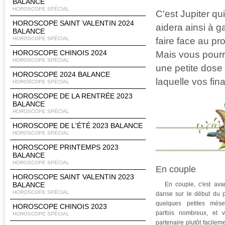
BALANCE
HOROSCOPE SPÉCIAL
C'est Jupiter qu
HOROSCOPE SAINT VALENTIN 2024
aidera ainsi à g
BALANCE
faire face au p
HOROSCOPE SPÉCIAL
HOROSCOPE CHINOIS 2024
Mais vous pourr
HOROSCOPE SPÉCIAL
une petite dose
HOROSCOPE 2024 BALANCE
laquelle vos fin
HOROSCOPE SPÉCIAL
HOROSCOPE DE LA RENTRÉE 2023
BALANCE
HOROSCOPE SPÉCIAL
HOROSCOPE DE L'ÉTÉ 2023 BALANCE
HOROSCOPE SPÉCIAL
HOROSCOPE PRINTEMPS 2023
BALANCE
HOROSCOPE SPÉCIAL
En couple
HOROSCOPE SAINT VALENTIN 2023
BALANCE
En couple, c'est avan
HOROSCOPE SPÉCIAL
danse sur le début du p
quelques petites mése
HOROSCOPE CHINOIS 2023
parfois nombreux, et 
HOROSCOPE SPÉCIAL
partenaire plutôt facilem