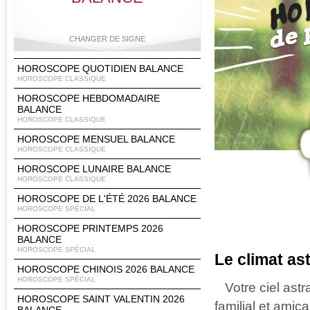
CHANGER DE SIGNE
HOROSCOPE QUOTIDIEN BALANCE
HOROSCOPE CLASSIQUE
HOROSCOPE HEBDOMADAIRE
Bélier
Taureau
Gémeaux
Cancer
BALANCE
HOROSCOPE CLASSIQUE
HOROSCOPE MENSUEL BALANCE
HOROSCOPE CLASSIQUE
Lion
Vierge
Balance
Scorpion
HOROSCOPE LUNAIRE BALANCE
HOROSCOPE CLASSIQUE
HOROSCOPE DE L'ÉTÉ 2026 BALANCE
HOROSCOPE SPÉCIAL
HOROSCOPE PRINTEMPS 2026
Sagittaire
Capricorne
Verseau
Poissons
BALANCE
HOROSCOPE SPÉCIAL
Le climat as
HOROSCOPE CHINOIS 2026 BALANCE
HOROSCOPE SPÉCIAL
Votre ciel astr
HOROSCOPE SAINT VALENTIN 2026
familial et ami