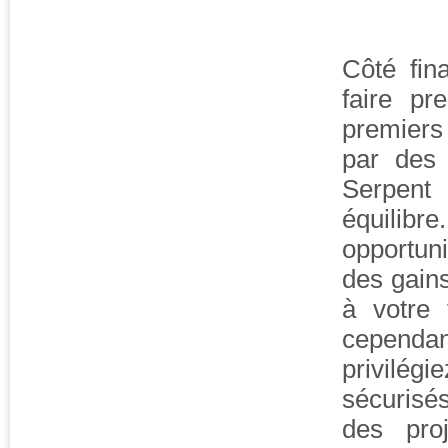
Côté fin
faire pr
premiers
par des 
Serpent 
équilib
opportun
des gains
à votre 
cependant
privilég
sécurisés
des pro