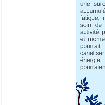
une surc
accumul
fatigue,
soin de 
activité 
et momen
pourrait
canalise
énergie
pourraien