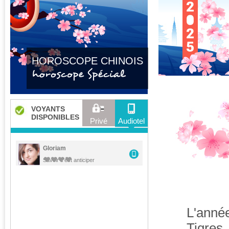
HOROSCOPE CHINOIS
horoscope Spécial
VOYANTS
DISPONIBLES
Privé
Audiotel
Gloriam
Savoir c'est anticiper
L'anné
Tigres