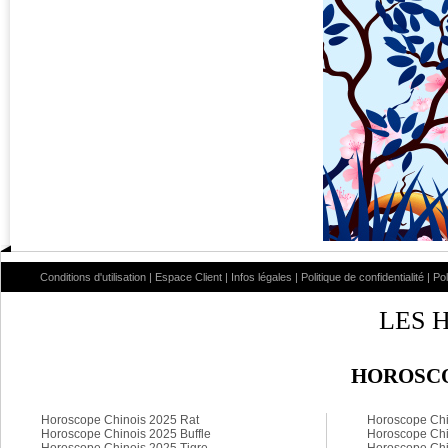
Conditions d'utilisation
|
Espace Client
|
Infos légales
|
Politique de confidentialité
|
Po
LES 
HOROSCO
Horoscope Chinois 2025 Rat
Horoscope Chi
Horoscope Chinois 2025 Buffle
Horoscope Chi
Horoscope Chinois 2025 Tigre
Horoscope Chi