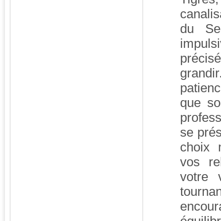
canalis
du Ser
impul
préci
grandi
patienc
que so
profess
se prés
choix 
vos re
votre 
tournan
encour