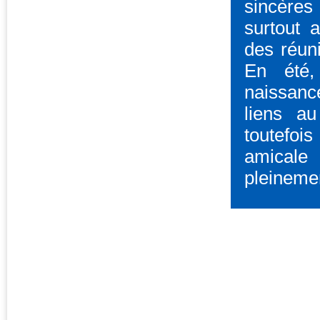
sincères
surtout 
des réuni
En été
naissance
liens au
toutefoi
amicale
pleineme