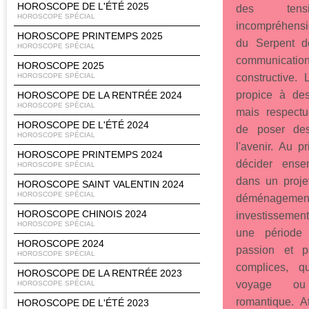
HOROSCOPE DE L'ÉTÉ 2025
des ten
HOROSCOPE SPÉCIAL
incompréhensi
HOROSCOPE PRINTEMPS 2025
du Serpent d
HOROSCOPE SPÉCIAL
communica
HOROSCOPE 2025
HOROSCOPE SPÉCIAL
constructive.
propice à des
HOROSCOPE DE LA RENTRÉE 2024
HOROSCOPE SPÉCIAL
mais respectu
HOROSCOPE DE L'ÉTÉ 2024
de poser des
HOROSCOPE SPÉCIAL
l'avenir. Au p
HOROSCOPE PRINTEMPS 2024
décider ense
HOROSCOPE SPÉCIAL
dans un proje
HOROSCOPE SAINT VALENTIN 2024
HOROSCOPE SPÉCIAL
déménagement
HOROSCOPE CHINOIS 2024
investissemen
HOROSCOPE SPÉCIAL
une période 
HOROSCOPE 2024
passion et p
HOROSCOPE SPÉCIAL
complices, q
HOROSCOPE DE LA RENTRÉE 2023
voyage ou
HOROSCOPE SPÉCIAL
romantique. A
HOROSCOPE DE L'ÉTÉ 2023