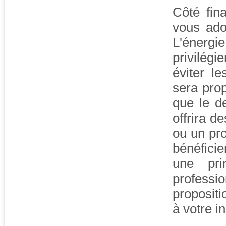
Côté fin
vous ado
L'énerg
privilég
éviter l
sera prop
que le d
offrira d
ou un pro
bénéficie
une pr
professio
propositi
à votre i