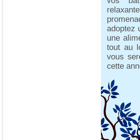
vos bat
relaxant
promenade
adoptez u
une alime
tout au 
vous ser
cette ann