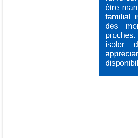
être mar
familial 
des mom
proches.
isoler 
appréci
disponibil