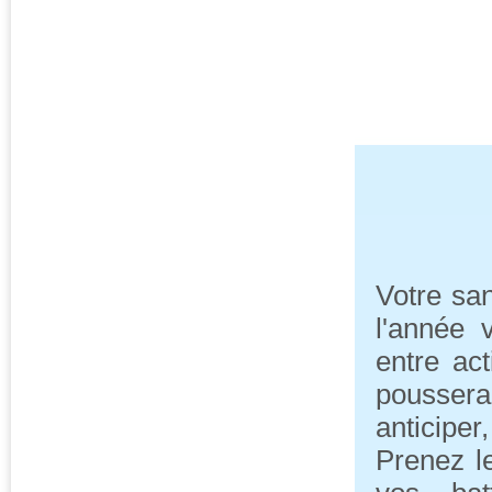
Votre sa
l'année 
entre act
poussera 
anticiper
Prenez l