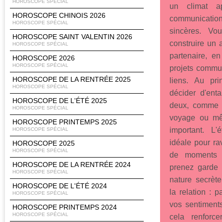
HOROSCOPE SPÉCIAL
un climat a
HOROSCOPE CHINOIS 2026
communicati
HOROSCOPE SPÉCIAL
sincères. V
HOROSCOPE SAINT VALENTIN 2026
construire un 
HOROSCOPE SPÉCIAL
partenaire, e
HOROSCOPE 2026
HOROSCOPE SPÉCIAL
projets commu
HOROSCOPE DE LA RENTRÉE 2025
liens. Au pri
HOROSCOPE SPÉCIAL
décider d'ent
HOROSCOPE DE L'ÉTÉ 2025
deux, comme 
HOROSCOPE SPÉCIAL
voyage ou mê
HOROSCOPE PRINTEMPS 2025
important. L
HOROSCOPE SPÉCIAL
idéale pour rav
HOROSCOPE 2025
HOROSCOPE SPÉCIAL
de moments d
HOROSCOPE DE LA RENTRÉE 2024
prenez garde 
HOROSCOPE SPÉCIAL
nature secrèt
HOROSCOPE DE L'ÉTÉ 2024
la relation : 
HOROSCOPE SPÉCIAL
vos sentiments
HOROSCOPE PRINTEMPS 2024
HOROSCOPE SPÉCIAL
cela renforc