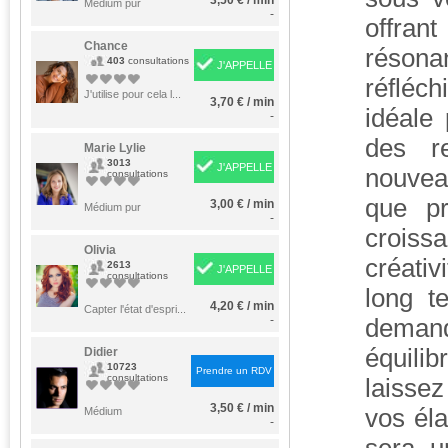
3,50 € / min
Médium pur
-
offrant
Chance
résona
403
consultations
J'APPELLE
réfléc
J'utilise pour cela l...
3,70 € / min
idéale
-
des re
Marie Lylie
3013
J'APPELLE
nouveau
consultations
que pr
3,00 € / min
Médium pur
-
croiss
Olivia
créativ
2613
J'APPELLE
consultations
long t
4,20 € / min
Capter l'état d'espri...
-
deman
équilib
Didier
10723
Prendre un RDV
consultations
laissez
3,50 € / min
vos él
Médium
-