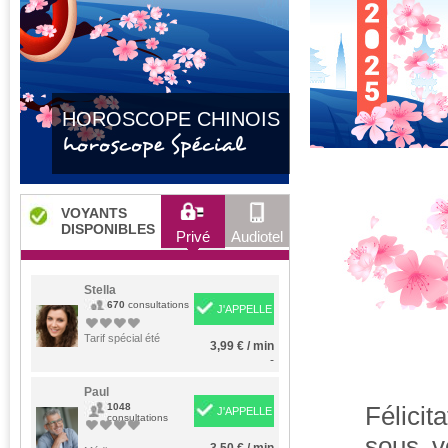
HOROSCOPE CHINOIS
horoscope Spécial
VOYANTS
DISPONIBLES
Privé
Audiotel
Stella
670
consultations
J'APPELLE
Tarif spécial été
3,99 € / min
-
Paul
1048
Félicit
J'APPELLE
consultations
sous v