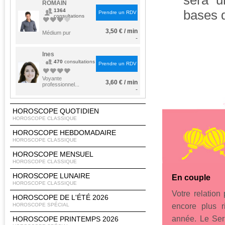
sera u
ROMAIN
1364
bases d
Prendre un RDV
consultations
3,50 € / min
Médium pur
-
Ines
470
consultations
Prendre un RDV
Voyante
3,60 € / min
professionnel...
-
HOROSCOPE QUOTIDIEN
HOROSCOPE CLASSIQUE
HOROSCOPE HEBDOMADAIRE
HOROSCOPE CLASSIQUE
HOROSCOPE MENSUEL
HOROSCOPE CLASSIQUE
HOROSCOPE LUNAIRE
En couple
HOROSCOPE CLASSIQUE
Votre relatio
HOROSCOPE DE L'ÉTÉ 2026
HOROSCOPE SPÉCIAL
encore plus r
année. Le Ser
HOROSCOPE PRINTEMPS 2026