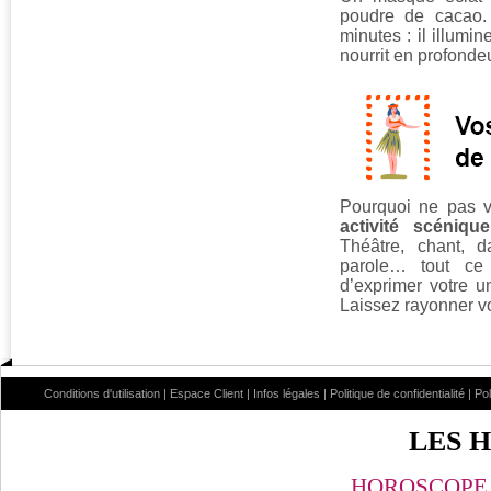
poudre de cacao.
minutes : il illumine
nourrit en profondeu
Pourquoi ne pas v
activité scéniqu
Théâtre, chant, 
parole… tout ce
d’exprimer votre un
Laissez rayonner vot
Conditions d'utilisation
|
Espace Client
|
Infos légales
|
Politique de confidentialité
|
Po
LES 
HOROSCOPE 