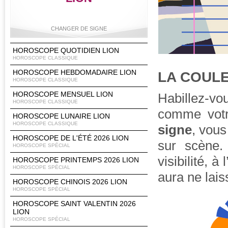
CHANGER DE SIGNE
HOROSCOPE QUOTIDIEN LION
HOROSCOPE CLASSIQUE
HOROSCOPE HEBDOMADAIRE LION
LA COULE
Bélier
Taureau
Gémeaux
Cancer
HOROSCOPE CLASSIQUE
HOROSCOPE MENSUEL LION
Habillez-v
HOROSCOPE CLASSIQUE
comme votr
HOROSCOPE LUNAIRE LION
Lion
Vierge
Balance
Scorpion
HOROSCOPE CLASSIQUE
signe
, vous
HOROSCOPE DE L'ÉTÉ 2026 LION
sur scène.
HOROSCOPE SPÉCIAL
visibilité, 
HOROSCOPE PRINTEMPS 2026 LION
HOROSCOPE SPÉCIAL
Sagittaire
Capricorne
Verseau
Poissons
aura ne lais
HOROSCOPE CHINOIS 2026 LION
HOROSCOPE SPÉCIAL
HOROSCOPE SAINT VALENTIN 2026
LION
HOROSCOPE SPÉCIAL