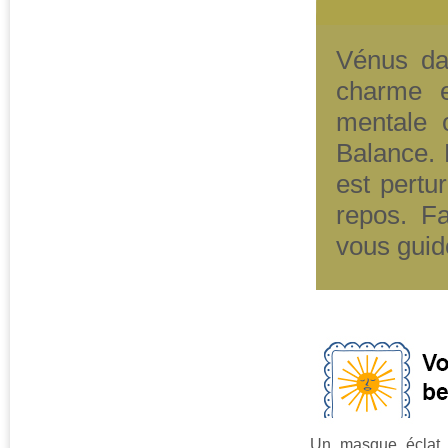
Vénus da
charme et
mentale 
Balance. L
est pertu
repos. Fa
vous guid
Un masque éclat a