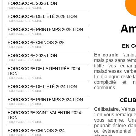
HOROSCOPE 2026 LION
HOROSCOPE SPÉCIAL
HOROSCOPE DE L'ÉTÉ 2025 LION
HOROSCOPE SPÉCIAL
HOROSCOPE PRINTEMPS 2025 LION
HOROSCOPE SPÉCIAL
HOROSCOPE CHINOIS 2025
EN 
HOROSCOPE SPÉCIAL
En couple
, l’amb
HOROSCOPE 2025 LION
mais pas sans rem
HOROSCOPE SPÉCIAL
titille vos échan
HOROSCOPE DE LA RENTRÉE 2024
maladresses verba
LION
Le dialogue reste l
HOROSCOPE SPÉCIAL
complicité et n
HOROSCOPE DE L'ÉTÉ 2024 LION
communs.
HOROSCOPE SPÉCIAL
CÉLI
HOROSCOPE PRINTEMPS 2024 LION
HOROSCOPE SPÉCIAL
Célibataire
, Vénus 
HOROSCOPE SAINT VALENTIN 2024
: on vous remarque,
LION
vous admire. Un
HOROSCOPE SPÉCIAL
pourrait éclore dan
HOROSCOPE CHINOIS 2024
ou événementiel,
HOROSCOPE SPÉCIAL