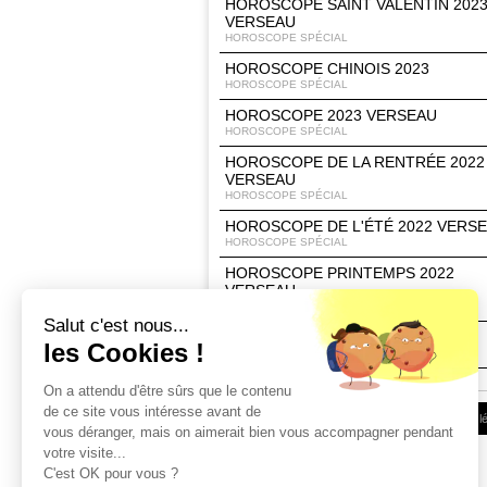
HOROSCOPE SAINT VALENTIN 202
VERSEAU
HOROSCOPE SPÉCIAL
HOROSCOPE CHINOIS 2023
HOROSCOPE SPÉCIAL
HOROSCOPE 2023 VERSEAU
HOROSCOPE SPÉCIAL
HOROSCOPE DE LA RENTRÉE 2022
VERSEAU
HOROSCOPE SPÉCIAL
HOROSCOPE DE L'ÉTÉ 2022 VERS
HOROSCOPE SPÉCIAL
HOROSCOPE PRINTEMPS 2022
VERSEAU
HOROSCOPE SPÉCIAL
Salut c'est nous...
HOROSCOPE 2022 VERSEAU
les Cookies !
HOROSCOPE SPÉCIAL
On a attendu d'être sûrs que le contenu
de ce site vous intéresse avant de
Conditions d'utilisation
|
Espace Client
|
Infos l
vous déranger, mais on aimerait bien vous accompagner pendant
votre visite...
C'est OK pour vous ?