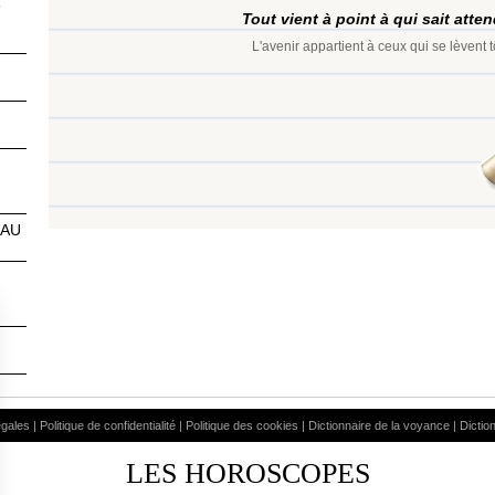
3
Tout vient à point à qui sait atte
L'avenir appartient à ceux qui se lèvent t
EAU
égales
|
Politique de confidentialité
|
Politique des cookies
|
Dictionnaire de la voyance
|
Dictio
LES HOROSCOPES