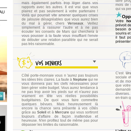
faire pr
mais également parfois trop léger dans vos
mois de 
rapports avec les autres. Il est vrai que vous
qui va per
plairez et pas seulement à votre partenaire !
AU
Voilà qui pourrait vite amener quelques crises
Oppo
de jalousie désagréables que vous aurez bien
Votre
ho
du mal à gérer, chers
Verseaux
. Veillez
6
prévoit d
simplement à rassurer l'autre et à ne pas
besoin d
écouter les conseils de Mars qui cherchera à
sourira e
vous pousser à la faute vous insufflant l'envie
il faut p
de débuter une relation parallèle qui ne serait
présenter
pas très raisonnable.
Vos deniers
EAU
C'est
Ur
Côté porte-monnaie vous n 'aurez pas toujours
sociale e
les idées très claires. La faute à
Neptune
qui ne
et de mou
vous donnera pas les clefs nécessaires pour
que votre
bien gérer votre budget. Vous aurez tendance à
demandé 
ne pas trop avoir les pieds sur et n'aurez pas
diverses.
vraiment en tête vos réelles possibilités
en-train q
budgétaires. De quoi vous faire commettre
quelques bévues. Mais heureusement là
encore la chance sera présente à vos côtés
grâce au
Soleil
et à
Mercure
qui vous sortiront
toujours d'affaire de façon inattendue et
heureuse. N'en profitez tout de même pas pour
dépasser les limites du raisonnable.