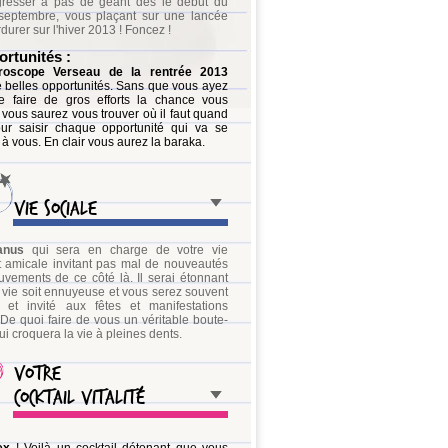
ogresser à pas de géant dés le début du
septembre, vous plaçant sur une lancée
durer sur l'hiver 2013 ! Foncez !
rtunités :
roscope Verseau de la rentrée 2013
e belles opportunités. Sans que vous ayez
e faire de gros efforts la chance vous
t vous saurez vous trouver où il faut quand
our saisir chaque opportunité qui va se
 à vous. En clair vous aurez la baraka.
Vie sociale
anus
qui sera en charge de votre vie
t amicale invitant pas mal de nouveautés
vements de ce côté là. Il serai étonnant
 vie soit ennuyeuse et vous serez souvent
et invité aux fêtes et manifestations
 De quoi faire de vous un véritable boute-
ui croquera la vie à pleines dents.
Votre
cocktail vitalité