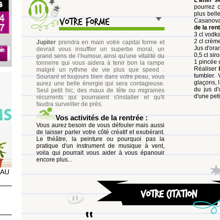
L'after 
pourrez 
plus bell
Votre forme
Casanova 
EAU
de la ren
3 cl vodk
2 cl crè
Jupiter
prendra en main votre capital forme et
Jus d'ora
devrait vous insuffler un superbe moral, un
0,5 cl si
grand sens de l’humour, ainsi qu'une vitalité du
1 pincée 
tonnerre qui vous aidera à tenir bon la rampe
Réaliser
malgré un rythme de vie plus que speed .
4
tumbler.
Souriant et toujours bien dans votre peau, vous
glaçons, 
aurez une belle énergie qui sera contagieuse.
du jus d
Seul petit hic, des maux de tête ou migraines
d'une peti
récurrents qui pourraient s'installer et qu'il
faudra surveiller de près.
Vos activités de la rentrée :
Vous aurez besoin de vous défouler mais aussi
de laisser parler votre côté créatif et exubérant.
Le théâtre, la peinture ou pourquoi pas la
pratique d'un instrument de musique à vent,
voila qui pourrait vous aider à vous épanouir
encore plus...
EAU
Votre citation