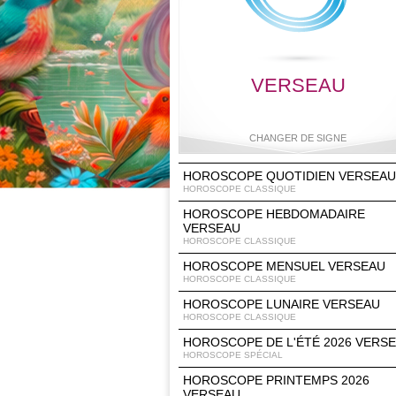
VERSEAU
CHANGER DE SIGNE
HOROSCOPE QUOTIDIEN VERSEAU
HOROSCOPE CLASSIQUE
HOROSCOPE HEBDOMADAIRE
Bélier
Taureau
Gémeaux
Cancer
VERSEAU
HOROSCOPE CLASSIQUE
HOROSCOPE MENSUEL VERSEAU
HOROSCOPE CLASSIQUE
Lion
Vierge
Balance
Scorpio
HOROSCOPE LUNAIRE VERSEAU
HOROSCOPE CLASSIQUE
HOROSCOPE DE L'ÉTÉ 2026 VERS
HOROSCOPE SPÉCIAL
HOROSCOPE PRINTEMPS 2026
Sagittaire
Capricorne
Verseau
Poisson
VERSEAU