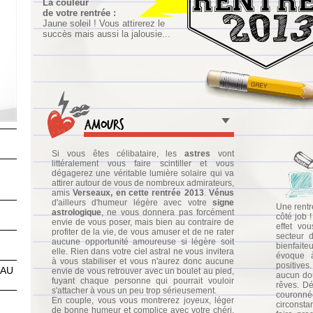
La couleur
de votre rentrée :
Jaune soleil ! Vous attirerez le
succès mais aussi la jalousie...
Amours
Si vous êtes célibataire, les
astres
vont
littéralement vous faire scintiller et vous
dégagerez une véritable lumière solaire qui va
attirer autour de vous de nombreux admirateurs,
amis
Verseaux, en cette rentrée 2013
.
Vénus
d'ailleurs d'humeur légère avec votre
signe
Une rentr
astrologique
, ne vous donnera pas forcément
côté job 
envie de vous poser, mais bien au contraire de
effet vo
profiter de la vie, de vous amuser et de ne rater
secteur 
n
aucune opportunité amoureuse si légère soit
bienfaite
elle. Rien dans votre ciel astral ne vous invitera
évoque à 
à vous stabiliser et vous n'aurez donc aucune
positives
EAU
envie de vous retrouver avec un boulet au pied,
aucun dou
fuyant chaque personne qui pourrait vouloir
rêves. Dé
s'attacher à vous un peu trop sérieusement.
couronné
s
En couple, vous vous montrerez joyeux, léger
circonsta
de bonne humeur et complice avec votre chéri,