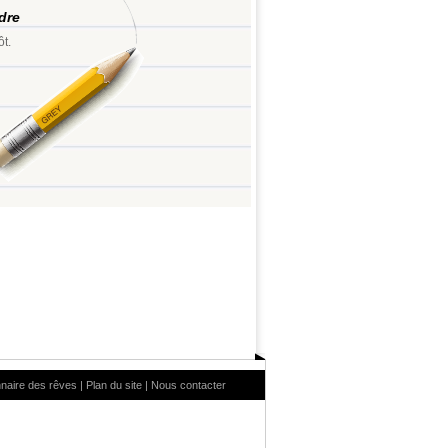
ndre
ôt.
nnaire des rêves
|
Plan du site
|
Nous contacter