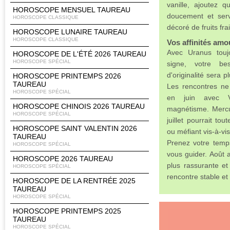
vanille, ajoutez 
HOROSCOPE MENSUEL TAUREAU
doucement et ser
HOROSCOPE CLASSIQUE
décoré de fruits frai
HOROSCOPE LUNAIRE TAUREAU
HOROSCOPE CLASSIQUE
Vos affinités am
Avec Uranus touj
HOROSCOPE DE L'ÉTÉ 2026 TAUREAU
HOROSCOPE SPÉCIAL
signe, votre be
d'originalité sera p
HOROSCOPE PRINTEMPS 2026
TAUREAU
Les rencontres ne
HOROSCOPE SPÉCIAL
en juin avec V
HOROSCOPE CHINOIS 2026 TAUREAU
magnétisme. Mercu
HOROSCOPE SPÉCIAL
juillet pourrait to
HOROSCOPE SAINT VALENTIN 2026
ou méfiant vis-à-vi
TAUREAU
Prenez votre temps 
HOROSCOPE SPÉCIAL
vous guider. Août
HOROSCOPE 2026 TAUREAU
plus rassurante et
HOROSCOPE SPÉCIAL
rencontre stable et
HOROSCOPE DE LA RENTRÉE 2025
TAUREAU
HOROSCOPE SPÉCIAL
HOROSCOPE PRINTEMPS 2025
TAUREAU
HOROSCOPE SPÉCIAL