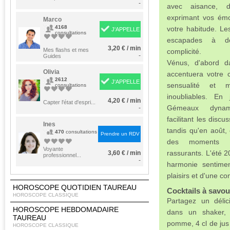
-
avec aisance, do
exprimant vos émo
Marco
4168
votre habitude. Le
J'APPELLE
consultations
escapades à de
3,20 € / min
Mes flashs et mes
complicité.
-
Guides
Vénus, d'abord d
Olivia
accentuera votre 
2612
J'APPELLE
sensualité et 
consultations
inoubliables. En
4,20 € / min
Capter l'état d'espri...
Gémeaux dynam
-
facilitant les disc
Ines
tandis qu'en août, 
470
consultations
Prendre un RDV
des moments d
Voyante
rassurants. L'été 2
3,60 € / min
professionnel...
-
harmonie sentimen
plaisirs et d'une co
HOROSCOPE QUOTIDIEN TAUREAU
Cocktails à savou
HOROSCOPE CLASSIQUE
Partagez un déli
HOROSCOPE HEBDOMADAIRE
dans un shaker,
TAUREAU
pomme, 4 cl de jus 
HOROSCOPE CLASSIQUE