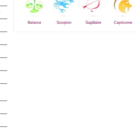
4
Balance
Scorpion
Sagittaire
Capricorne
3