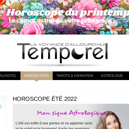
AUDIOTEL
HOROSCOPES
TAROTS & DIVINATION
ASTROLOGIE
HOROSCOPE ÉTÉ 2022
Mon signe Astrologique
L'été est enfin à nos portes et va apporter avec
lui le soleil et le farniente! Après les premiers