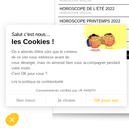
HOROSCOPE SPÉCIAL
HOROSCOPE DE L'ÉTÉ 2022
HOROSCOPE SPÉCIAL
HOROSCOPE PRINTEMPS 2022
HOROSCOPE SPÉCIAL
HOROSCOPE 2022
Salut c'est nous...
HOROSCOPE SPÉCIAL
les Cookies !
On a attendu d'être sûrs que le contenu
Conditions d'utilisation
|
Espace Client
|
Infos l
de ce site vous intéresse avant de
vous déranger, mais on aimerait bien vous accompagner pendant
votre visite...
C'est OK pour vous ?
Lire la politique de confidentialité
Horoscope d'été 2022 Belier
Consentements certifiés par
Horoscope d'été 2022 Taureau
Horoscope d'été 2022 Gémeaux
Non merci
Je choisis
OK pour moi
Horoscope d'été 2022 Cancer
Axeptio consent
Plateforme de Gestion du Consentement : Personnalisez vos Options
Notre plateforme vous permet d'adapter et de gérer vos paramètres de confident