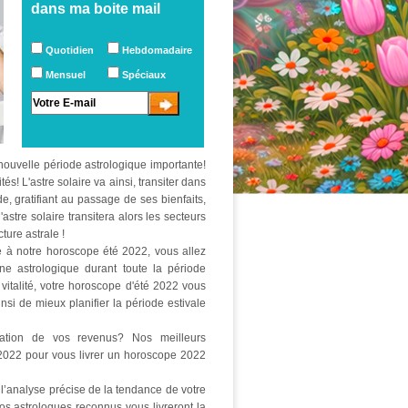
dans ma boite mail
Quotidien
Hebdomadaire
Mensuel
Spéciaux
 nouvelle période astrologique importante!
! L'astre solaire va ainsi, transiter dans
e, gratifiant au passage de ses bienfaits,
astre solaire transitera alors les secteurs
ture astrale !
ce à notre horoscope été 2022, vous allez
ne astrologique durant toute la période
 vitalité, votre horoscope d'été 2022 vous
nsi de mieux planifier la période estivale
ation de vos revenus? Nos meilleurs
é 2022 pour vous livrer un horoscope 2022
l’analyse précise de la tendance de votre
s astrologues reconnus vous livreront la