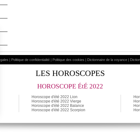
égales
|
Politique de confidentialité
|
Politique des cookies
|
Dictionnaire de la voyance
|
Dictio
LES HOROSCOPES
HOROSCOPE ÉtÉ 2022
Horoscope d'été 2022 Lion
Hor
Horoscope d'été 2022 Vierge
Hor
Horoscope d'été 2022 Balance
Hor
Horoscope d'été 2022 Scorpion
Hor
ialité, en garantissant la conformité avec les réglementations. Personnalisez vos 