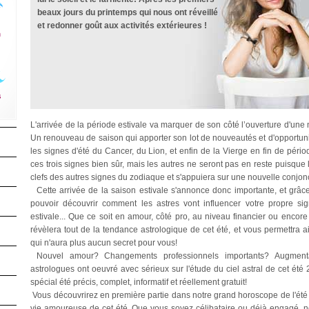
beaux jours du printemps qui nous ont réveillé
et redonner goût aux activités extérieures !
n
s
L'arrivée de la période estivale va marquer de son côté l’ouverture d'une
Un renouveau de saison qui apporter son lot de nouveautés et d'opportunités
les signes d'été du Cancer, du Lion, et enfin de la Vierge en fin de périod
ces trois signes bien sûr, mais les autres ne seront pas en reste puisque l'
clefs des autres signes du zodiaque et s'appuiera sur une nouvelle conjonc
Cette arrivée de la saison estivale s'annonce donc importante, et grâ
pouvoir découvrir comment les astres vont influencer votre propre sig
estivale... Que ce soit en amour, côté pro, au niveau financier ou encore
révèlera tout de la tendance astrologique de cet été, et vous permettra ai
qui n'aura plus aucun secret pour vous!
Nouvel amour? Changements professionnels importants? Augment
astrologues ont oeuvré avec sérieux sur l'étude du ciel astral de cet ét
spécial été précis, complet, informatif et réellement gratuit!
Vous découvrirez en première partie dans notre grand horoscope de l'été 
vie amoureuse de cet été. Que vous soyez célibataire ou déjà engagé, no