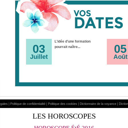
L'idée d'une formation
03
05
pourrait naître...
Juillet
Août
égales
|
Politique de confidentialité
|
Politique des cookies
|
Dictionnaire de la voyance
|
Dictio
LES HOROSCOPES