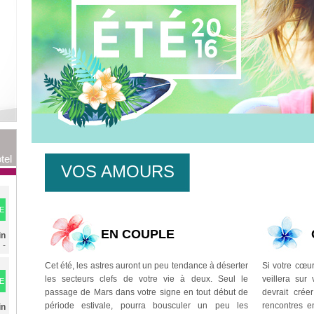
tel
VOS AMOURS
E
EN COUPLE
in
n
-
Cet été, les astres auront un peu tendance à déserter
Si votre cœur
les secteurs clefs de votre vie à deux. Seul le
veillera sur
E
passage de Mars dans votre signe en tout début de
devrait crée
s
période estivale, pourra bousculer un peu les
rencontres e
in