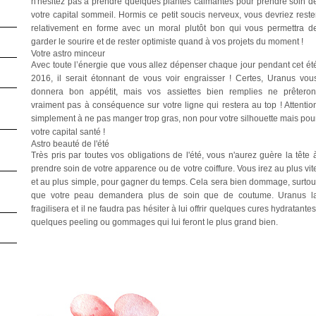
n'hésitez pas à prendre quelques plantes calmantes pour prendre soin d
votre capital sommeil. Hormis ce petit soucis nerveux, vous devriez reste
relativement en forme avec un moral plutôt bon qui vous permettra d
garder le sourire et de rester optimiste quand à vos projets du moment !
Votre astro minceur
Avec toute l’énergie que vous allez dépenser chaque jour pendant cet ét
2016, il serait étonnant de vous voir engraisser ! Certes, Uranus vou
donnera bon appétit, mais vos assiettes bien remplies ne prêteron
vraiment pas à conséquence sur votre ligne qui restera au top ! Attentio
simplement à ne pas manger trop gras, non pour votre silhouette mais pou
votre capital santé !
Astro beauté de l'été
Très pris par toutes vos obligations de l'été, vous n'aurez guère la tête 
prendre soin de votre apparence ou de votre coiffure. Vous irez au plus vit
et au plus simple, pour gagner du temps. Cela sera bien dommage, surtou
que votre peau demandera plus de soin que de coutume. Uranus l
fragilisera et il ne faudra pas hésiter à lui offrir quelques cures hydratantes
quelques peeling ou gommages qui lui feront le plus grand bien.