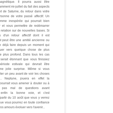
agnétique. Il pourra aussi être
amment mi-juillet du fait des aspects
t de Saturne, du retour dans votre
rsonne de votre passé affectif. Un
amme inespérée qui pourrait bien
 et vous permettre de redémarrer
relation sur de nouvelles bases. Si
 d'un retour affectif dont il est
st peut être une amitié ancienne ou
e déjà faire depuis un moment qui
oluer vers quelque chose de plus
e plus profond. Dans tous les cas
 serait étonnant que vous finissiez
ériode estivale qui devrait être
une jolie surprise. Même si vous
ter un peu avant de voir les choses
... Neptune, jouera en effet la
 pourrait vous amener à douter ou à
 pas mal de questions avant
 enfin la bonne voie, et c'est
partir du 10 août que vous y verrez
 que vous pourrez en toute confiance
vos amours évoluer vers l'avenir...