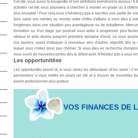
Cet été, vous aurez la bougeotte et vos ambitions prendront le dessus ! Il 
activités cet été vous poussera à chercher à monter en grade ou à obteni
6
plus enviable ! Pour cela,vous n'hésiterez pas à sacrifier une partie de v
faire valoir vos mérites ou monter votre chiffre d'affaire si vous êtes à 
longtemps dans une situation peu avantageuse ou de subalterne. Mercure
formation ou d'un stage qui pourrait vous aider à progresser plus facil
sérieux et ardu durera jusqu'en première semaine d'août, où vous pourrez
vos lauriers, avant d'attaquer à nouveaux vers d'autres objectifs dés l
lequel vous n'allez donc pas chômer. Si vous êtes en recherche d'emplo
vous ouvrir de nouvelles portes dés le début août. N'hésitez pas à vous rens
Les opportunitése
Les opportunités seront là, si vous savez les débusquer et les saisir ! C'e
parviendrez à vous mettre en avant cet été et à trouver de nouvelles f
avenir professionnel plus porteur.
VOS FINANCES DE L