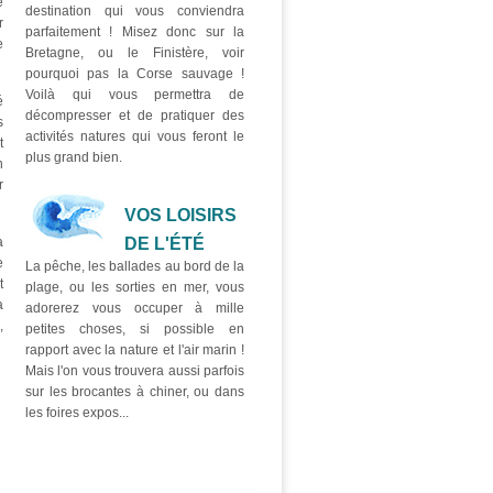
e
destination qui vous conviendra
r
parfaitement ! Misez donc sur la
e
Bretagne, ou le Finistère, voir
pourquoi pas la Corse sauvage !
Voilà qui vous permettra de
é
décompresser et de pratiquer des
s
activités natures qui vous feront le
t
plus grand bien.
n
r
VOS LOISIRS
à
DE L'ÉTÉ
e
La pêche, les ballades au bord de la
t
plage, ou les sorties en mer, vous
a
adorerez vous occuper à mille
,
petites choses, si possible en
rapport avec la nature et l'air marin !
Mais l'on vous trouvera aussi parfois
sur les brocantes à chiner, ou dans
les foires expos...