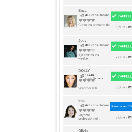
Enza
312
consultations
J'APPELL
Capte les pensées de
3,50 € / m
...
Jocy
392
consultations
J'APPELL
1,99/min ts les
2,00 € / m
weeke...
DOLLY
13746
J'APPELL
consultations
3,50 € / m
Vendredi 10h
Ines
470
consultations
Prendre un R
Voyante
3,60 € / m
professionnel...
Olivia