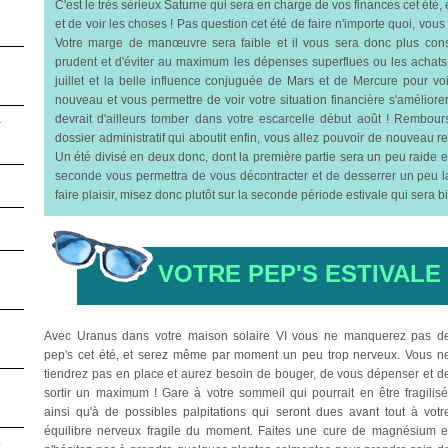
C'est le très sérieux Saturne qui sera en charge de vos finances cet été, 
et de voir les choses ! Pas question cet été de faire n'importe quoi, vou
Votre marge de manœuvre sera faible et il vous sera donc plus cons
prudent et d'éviter au maximum les dépenses superflues ou les achats c
juillet et la belle influence conjuguée de Mars et de Mercure pour voi
nouveau et vous permettre de voir votre situation financière s'amélior
4
devrait d'ailleurs tomber dans votre escarcelle début août ! Rembo
dossier administratif qui aboutit enfin, vous allez pouvoir de nouveau re
Un été divisé en deux donc, dont la première partie sera un peu raide et
seconde vous permettra de vous décontracter et de desserrer un peu la 
faire plaisir, misez donc plutôt sur la seconde période estivale qui sera b
VOTRE PEP'S ESTIVALE
Avec Uranus dans votre maison solaire VI vous ne manquerez pas d
pep's cet été, et serez même par moment un peu trop nerveux. Vous n
tiendrez pas en place et aurez besoin de bouger, de vous dépenser et d
sortir un maximum ! Gare à votre sommeil qui pourrait en être fragilisé
ainsi qu'à de possibles palpitations qui seront dues avant tout à votr
équilibre nerveux fragile du moment. Faites une cure de magnésium e
3