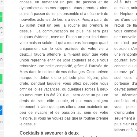
-
choses, en ramenant un peu de passion et de
déjà très m
dynamisme dans vos rapports. Vous prendrez alors
question, not
plaisir à passer du temps ensemble et à découvrir de
de Neptune e
E
nouvelles activités de loisirs à deux. Puis, à partir du
vie d'une pe
15 juillet c'est un peu la routine qui prendra le
retour de fl
in
dessus... La communication de plus, ne sera pas
vous combler
-
toujours évidente, avec un Pluton un peu froid dans
une nouvelle 
votre maison solaire III qui axera vos échanges quasi
ce n'est pas
E
uniquement sur le côté pratique de votre vie à
question, c'e
deux...Il faudra attendre la mi-août pour que votre
une rencontr
in
union reprenne enfin de jolie couleurs et que vous
pourrait év
-
retrouviez une belle complicité, grâce à l’arrivée de
concret ou d
Mars dans le secteur de vos échanges. Cette arrivée
retenez qu'il
marque le début d’une période plus légère, plus
seul cette p
E
drôle, pendant laquelle vous allez peut-être vous
porteuse d’
offrir de jolies vacances, ou quelques sorties à deux
devrez patien
in
-
en amoureux. Un été 2016 qui sera donc un peu en
se décanter
dents de scie côté couple, et qui vous obligera
confusion et
sûrement à faire quelques efforts pour maintenir un
vous poser
DV
peu de vivacité et de passion au sein de votre
d'emprunter
histoire, si vous ne voulez pas que la routine prenne
seulement à 
in
le dessus.
plus clair et
-
laisser enfin 
Cocktails à savourer à deux