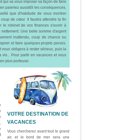
et qui va vous imposer sa façon de faire
s en paieriez aussitôt les conséquences.
eillé que d'habitude de vous montrer
oup de cœur. Il faudra attendre la fin
r le robinet de vos finances s'ouvrir à
er nettement. Une belle somme d'argent
ursement inattendu, coup de chance ou
spirer et faire quelques projets persos.
 vous obligera à rester sérieux, puis la
vis... Pour partir en vacances et vous
ien plus porteuse.
e
e
VOTRE DESTINATION DE
e
VACANCES
,
e
Vous chercherez avant tout le grand
t
air, et le bord de mer sera une