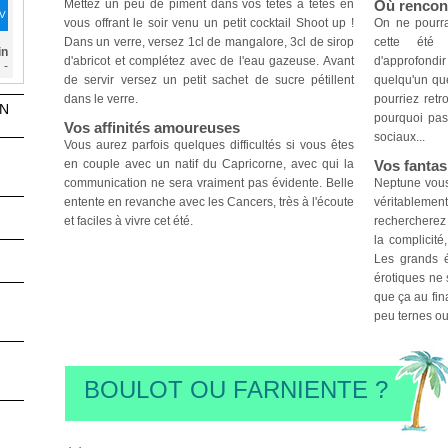
Mettez un peu de piment dans vos têtes à têtes en
Où rencon
DV
vous offrant le soir venu un petit cocktail Shoot up !
On ne pourra
Dans un verre, versez 1cl de mangalore, 3cl de sirop
cette été 
in
d'abricot et complétez avec de l'eau gazeuse. Avant
d'approfondir
-
de servir versez un petit sachet de sucre pétillent
quelqu'un qu
dans le verre.
pourriez ret
ON
pourquoi pas
Vos affinités amoureuses
sociaux...
Vous aurez parfois quelques difficultés si vous êtes
en couple avec un natif du Capricorne, avec qui la
Vos fanta
communication ne sera vraiment pas évidente. Belle
Neptune vous
entente en revanche avec les Cancers, très à l'écoute
véritablemen
et faciles à vivre cet été.
rechercherez 
la complicité
Les grands é
érotiques ne 
que ça au fin
peu ternes ou
BOULOT OU FARNIENTE ?