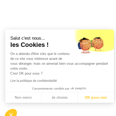
Salut c'est nous...
les Cookies !
On a attendu d'être sûrs que le contenu
de ce site vous intéresse avant de
vous déranger, mais on aimerait bien vous accompagner pendant
votre visite...
C'est OK pour vous ?
Lire la politique de confidentialité
Consentements certifiés par
Non merci
Je choisis
OK pour moi
Axeptio consent
Plateforme de Gestion du Consentement : Personnalisez vos Options
Notre plateforme vous permet d'adapter et de gérer vos paramètres de confident