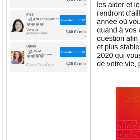
3,70 € / min
les aider et 
-
rendront d'ai
Ines
470
consultations
année où vou
Prendre un RDV
quand à vos 
Voyante
3,60 € / min
professionnel...
-
question afin 
et plus stabl
Olivia
2612
Prendre un RDV
2020 qui vou
consultations
de votre vie,
4,20 € / min
Capter l'état d'espri...
-