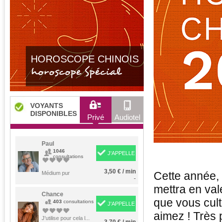
HOROSCOPE CHINOIS
horoscope Spécial
VOYANTS
DISPONIBLES
Privé
Audiotel
Paul
1046
J'APPELLE
consultations
3,50 € / min
Cette année, l
Médium pur
-
mettra en val
Chance
que vous cult
403
consultations
J'APPELLE
aimez ! Très 
J'utilise pour cela l...