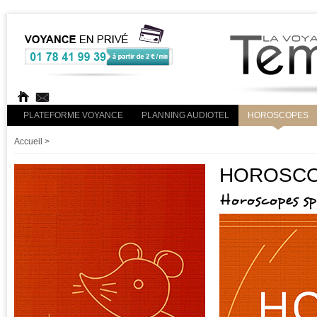
PLATEFORME VOYANCE
PLANNING AUDIOTEL
HOROSCOPES
Accueil
>
HOROSCOP
Horoscopes s