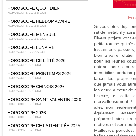
HOROSCOPE QUOTIDIEN
HOROSCOPE CLASSIQUE
En 
HOROSCOPE HEBDOMADAIRE
HOROSCOPE CLASSIQUE
Si vous êtes déjà e
rat de métal, il y aur
HOROSCOPE MENSUEL
Divers projets vont en
HOROSCOPE CLASSIQUE
petite routine qui s'ét
HOROSCOPE LUNAIRE
les années passées, 
HOROSCOPE CLASSIQUE
bien à votre relation
HOROSCOPE DE L'ÉTÉ 2026
pour les jeunes coup
HOROSCOPE SPÉCIAL
enfant, pour d'autr
immobilier, certains
HOROSCOPE PRINTEMPS 2026
lancer leur propre en
HOROSCOPE SPÉCIAL
que jamais vous aure
HOROSCOPE CHINOIS 2026
les deux, à cœur de 
HOROSCOPE SPÉCIAL
histoire, et cette
HOROSCOPE SAINT VALENTIN 2026
merveilleusement ! 
HOROSCOPE SPÉCIAL
allez non seulemen
HOROSCOPE 2026
également, ensem
HOROSCOPE SPÉCIAL
préparant ainsi un 
motivera et sera por
HOROSCOPE DE LA RENTRÉE 2025
Meilleures périodes, 
HOROSCOPE SPÉCIAL