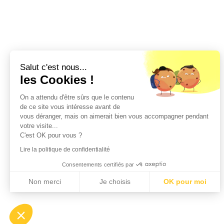
Salut c'est nous...
les Cookies !
On a attendu d'être sûrs que le contenu
de ce site vous intéresse avant de
vous déranger, mais on aimerait bien vous accompagner pendant
votre visite...
C'est OK pour vous ?
Lire la politique de confidentialité
Consentements certifiés par
Non merci
Je choisis
OK pour moi
Axeptio consent
Plateforme de Gestion du Consentement : Personnalisez vos Options
Notre plateforme vous permet d'adapter et de gérer vos paramètres de confident