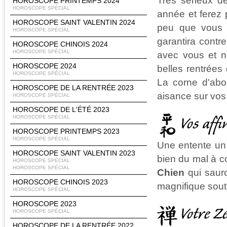
Très sérieux de
HOROSCOPE PRINTEMPS 2024
HOROSCOPE SPÉCIAL
année et ferez 
HOROSCOPE SAINT VALENTIN 2024
peu que vous g
HOROSCOPE SPÉCIAL
garantira contr
HOROSCOPE CHINOIS 2024
HOROSCOPE SPÉCIAL
avec vous et n
HOROSCOPE 2024
belles rentrées 
HOROSCOPE SPÉCIAL
La corne d'abo
HOROSCOPE DE LA RENTRÉE 2023
aisance sur vos
HOROSCOPE SPÉCIAL
HOROSCOPE DE L'ÉTÉ 2023
HOROSCOPE SPÉCIAL
Vos affi
HOROSCOPE PRINTEMPS 2023
HOROSCOPE SPÉCIAL
Une entente un 
HOROSCOPE SAINT VALENTIN 2023
bien du mal à c
HOROSCOPE SPÉCIAL
HOROSCOPE SPÉCIAL
Chien
qui sauro
HOROSCOPE CHINOIS 2023
magnifique souti
HOROSCOPE SPÉCIAL
HOROSCOPE 2023
Votre Z
HOROSCOPE SPÉCIAL
HOROSCOPE DE LA RENTRÉE 2022