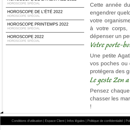
Cette année d
HOROSCOPE SPÉCIAL
HOROSCOPE DE L'ÉTÉ 2022
engendrer quelq
HOROSCOPE SPÉCIAL
votre organisme
HOROSCOPE PRINTEMPS 2022
à votre corps,
HOROSCOPE SPÉCIAL
dépenser un peu
HOROSCOPE 2022
HOROSCOPE SPÉCIAL
Votre porte-b
Une petite Agat
vos poches ou d
protégera des g
Le geste Zen a
Pensez chaque m
chasser les marq
!
Conditions d'utilisation
|
Espace Client
|
Infos légales
|
Politique de confidentialité
|
Po