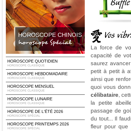
Vos vib
HOROSCOPE CHINOIS
horoscope Spécial
La force de vo
capacité de vot
HOROSCOPE QUOTIDIEN
saurez avancer
HOROSCOPE CLASSIQUE
petit à petit à
HOROSCOPE HEBDOMADAIRE
ainsi que renfo
HOROSCOPE CLASSIQUE
quoi vous donne
HOROSCOPE MENSUEL
HOROSCOPE CLASSIQUE
célibataire
, cet
HOROSCOPE LUNAIRE
la petite abeil
HOROSCOPE CLASSIQUE
passage de goû
HOROSCOPE DE L'ÉTÉ 2026
HOROSCOPE SPÉCIAL
du tout... Il f
HOROSCOPE PRINTEMPS 2026
fleur pour que
HOROSCOPE SPÉCIAL