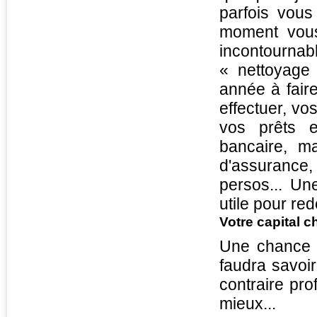
parfois vous 
moment vous
incontournab
« nettoyage 
année à fair
effectuer, vo
vos prêts e
bancaire, m
d'assurance,
persos... Un
utile pour re
Votre capital c
Une chance p
faudra savoi
contraire pro
mieux...