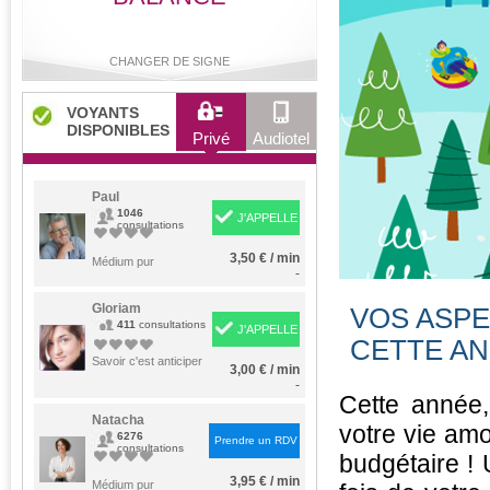
CHANGER DE SIGNE
VOYANTS
DISPONIBLES
Privé
Audiotel
Bélier
Taureau
Gémeaux
Cancer
Paul
1046
J'APPELLE
consultations
3,50 € / min
Lion
Médium pur
Vierge
Balance
Scorpion
-
Gloriam
VOS ASP
411
consultations
J'APPELLE
CETTE AN
Sagittaire
Capricorne
Verseau
Poissons
Savoir c'est anticiper
3,00 € / min
-
Cette année,
Natacha
votre vie amo
6276
Prendre un RDV
consultations
budgétaire !
3,95 € / min
Médium pur