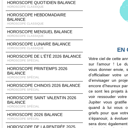
HOROSCOPE QUOTIDIEN BALANCE
HOROSCOPE CLASSIQUE
HOROSCOPE HEBDOMADAIRE
BALANCE
HOROSCOPE CLASSIQUE
HOROSCOPE MENSUEL BALANCE
HOROSCOPE CLASSIQUE
HOROSCOPE LUNAIRE BALANCE
HOROSCOPE CLASSIQUE
EN
HOROSCOPE DE L'ÉTÉ 2026 BALANCE
Votre ciel de cette a
HOROSCOPE SPÉCIAL
sur l'amour ! Le du
HOROSCOPE PRINTEMPS 2026
vous donner envie, si
BALANCE
d’officialiser votr
HOROSCOPE SPÉCIAL
d’envisager un proj
HOROSCOPE CHINOIS 2026 BALANCE
encore d'heureux pare
HOROSCOPE SPÉCIAL
ce sont les projets 
voir ressouder votre
HOROSCOPE SAINT VALENTIN 2026
Jupiter vous gratifi
BALANCE
HOROSCOPE SPÉCIAL
quand à lui vous o
griefs pour que votr
HOROSCOPE 2026 BALANCE
s'épanouir, à évolue
HOROSCOPE SPÉCIAL
sera donc également
HOROSCOPE DE LA RENTRÉE 2025