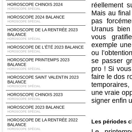
réellement su
HOROSCOPE CHINOIS 2024
HOROSCOPE SPÉCIAL
Mais au final
HOROSCOPE 2024 BALANCE
pas forcémen
HOROSCOPE SPÉCIAL
Uranus bien 
HOROSCOPE DE LA RENTRÉE 2023
BALANCE
vous gratif
HOROSCOPE SPÉCIAL
exemple une 
HOROSCOPE DE L'ÉTÉ 2023 BALANCE
ou l’obtentio
HOROSCOPE SPÉCIAL
se passer g
HOROSCOPE PRINTEMPS 2023
BALANCE
pro ! Si vous
HOROSCOPE SPÉCIAL
faire le dos 
HOROSCOPE SAINT VALENTIN 2023
BALANCE
temporaires, 
HOROSCOPE SPÉCIAL
une vraie opp
HOROSCOPE CHINOIS 2023
signer enfin 
HOROSCOPE SPÉCIAL
HOROSCOPE 2023 BALANCE
HOROSCOPE SPÉCIAL
HOROSCOPE DE LA RENTRÉE 2022
Les périodes cl
BALANCE
HOROSCOPE SPÉCIAL
Le printemp