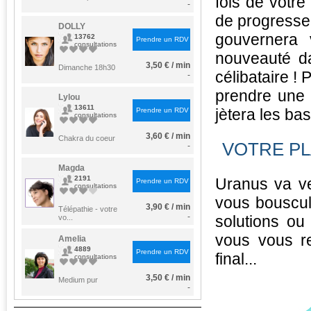
fois de votre
-
de progresser
DOLLY
gouvernera 
13762
Prendre un RDV
consultations
nouveauté da
3,50 € / min
Dimanche 18h30
célibataire ! 
-
prendre une 
Lylou
13611
jètera les ba
Prendre un RDV
consultations
3,60 € / min
Chakra du coeur
VOTRE PL
-
Magda
2191
Uranus va vei
Prendre un RDV
consultations
vous bouscul
3,90 € / min
Télépathie - votre
-
solutions ou
vo...
vous vous r
Amelia
4889
Prendre un RDV
final...
consultations
3,50 € / min
Medium pur
-