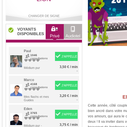
CHANGER DE SIGNE
VOYANTS
DISPONIBLES
Privé
Audiotel
Bélier
Taureau
Gémeaux
Cancer
Paul
1046
J'APPELLE
consultations
3,50 € / min
Lion
Médium pur
Vierge
Balance
Scorpion
-
Marco
4168
J'APPELLE
consultations
Sagittaire
Capricorne
Verseau
Poissons
3,20 € / min
E
Mes flashs et mes
-
Guides
Cette année, côté couple
Eden
bien ancré dans votre ma
3765
J'APPELLE
vos amours, qui aura le c
consultations
deux ! Il va inviter dans 
3,75 € / min
Médium pur -