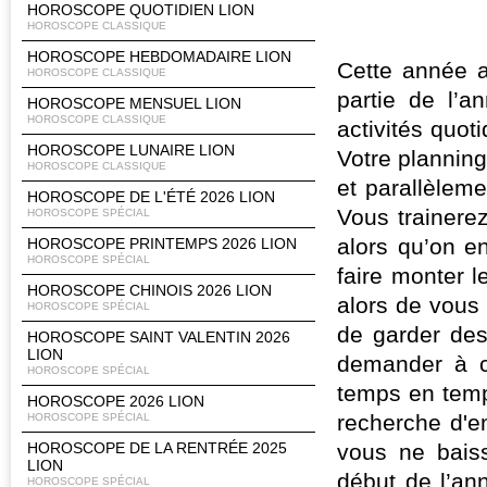
HOROSCOPE QUOTIDIEN LION
HOROSCOPE CLASSIQUE
HOROSCOPE HEBDOMADAIRE LION
Cette année a
HOROSCOPE CLASSIQUE
partie de l’
HOROSCOPE MENSUEL LION
HOROSCOPE CLASSIQUE
activités quo
HOROSCOPE LUNAIRE LION
Votre planning
HOROSCOPE CLASSIQUE
et parallèlem
HOROSCOPE DE L'ÉTÉ 2026 LION
Vous trainerez
HOROSCOPE SPÉCIAL
alors qu’on e
HOROSCOPE PRINTEMPS 2026 LION
HOROSCOPE SPÉCIAL
faire monter l
HOROSCOPE CHINOIS 2026 LION
alors de vous
HOROSCOPE SPÉCIAL
de garder des
HOROSCOPE SAINT VALENTIN 2026
LION
demander à c
HOROSCOPE SPÉCIAL
temps en temps
HOROSCOPE 2026 LION
recherche d'e
HOROSCOPE SPÉCIAL
HOROSCOPE DE LA RENTRÉE 2025
vous ne bais
LION
début de l’ann
HOROSCOPE SPÉCIAL