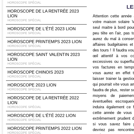
HOROSCOPE SPÉCIAL
LE
HOROSCOPE DE LA RENTRÉE 2023
LION
Attention cette année
HOROSCOPE SPÉCIAL
votre maison solaire V
seul maitre à bord pou
HOROSCOPE DE L'ÉTÉ 2023 LION
peu tête en l'air, pas 
HOROSCOPE SPÉCIAL
aurez du mal à conser
HOROSCOPE PRINTEMPS 2023 LION
affaires budgétaires et
HOROSCOPE SPÉCIAL
des tours ! Il faudra vo
HOROSCOPE SAINT VALENTIN 2023
œil attentif à vos c
LION
excessives ou superfl
HOROSCOPE SPÉCIAL
vos factures en temp
HOROSCOPE CHINOIS 2023
vous aurez en effet t
HOROSCOPE SPÉCIAL
laisser trainer la gesti
qui pourrait vite vous a
HOROSCOPE 2023 LION
HOROSCOPE SPÉCIAL
faudra de plus, rester s
moyens de paiement
HOROSCOPE DE LA RENTRÉE 2022
éventuelles escroquer
LION
induira également ce 
HOROSCOPE SPÉCIAL
cette année de vous m
HOROSCOPE DE L'ÉTÉ 2022 LION
extrêmement prudent d
HOROSCOPE SPÉCIAL
si vous savez faire 
HOROSCOPE PRINTEMPS 2022 LION
devriez pas rencontr
HOROSCOPE SPÉCIAL