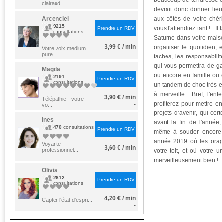
beaucoup de tendresse et
-
clairaud...
devrait donc donner lie
Arcenciel
aux côtés de votre ché
9215
vous l'attendiez tant !.. I
Prendre un RDV
consultations
Saturne dans votre maiso
3,99 € / min
organiser le quotidien, 
Votre voix medium
-
pure
taches, les responsabilit
qui vous permettra de g
Magda
ou encore en famille ou 
2191
Prendre un RDV
consultations
un tandem de choc très e
à merveille... Bref, l'en
3,90 € / min
Télépathie - votre
profiterez pour mettre 
-
vo...
projets d’avenir, qui ce
Ines
avant la fin de l'année,
470
consultations
Prendre un RDV
même à souder encore 
année 2019 où les orag
Voyante
3,60 € / min
professionnel...
votre toit, et où votre 
-
merveilleusement bien !
Olivia
2612
Prendre un RDV
consultations
4,20 € / min
Capter l'état d'espri...
-