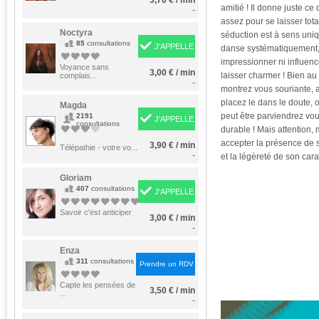
3,70 € / min
amitié ! Il donne juste ce 
-
assez pour se laisser tota
Noctyra
séduction est à sens uniqu
85
consultations
J'APPELLE
danse systématiquement, 
impressionner ni influence
Voyance sans
3,00 € / min
laisser charmer ! Bien au 
complais...
-
montrez vous souriante, ag
placez le dans le doute, 
Magda
peut être parviendrez vo
2191
J'APPELLE
consultations
durable ! Mais attention,
accepter la présence de s
3,90 € / min
Télépathie - votre vo...
-
et la légèreté de son cara
Gloriam
407
consultations
J'APPELLE
Savoir c'est anticiper
3,00 € / min
-
Enza
311
consultations
Prendre un RDV
Capte les pensées de
3,50 € / min
...
-