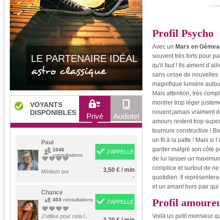
Profil Psycho
Avec un
Mars en Gémea
souvent très forts pour pa
LE PARTENAIRE IDÉAL
qu'il faut ! Ils aiment d’ai
astro classique
sans cesse de nouvelles
magnifique lumière autour 
Mais attention, très comp
montrer trop léger justemen
VOYANTS
DISPONIBLES
nouent jamais vraiment de
Privé
Audiotel
amours restent trop super
tournure constructive ! Bi
un fil à la patte ! Mais si
Paul
garder malgré son côté pe
1046
J'APPELLE
consultations
de lui laisser un maximum d
complice et surtout de ne 
3,50 € / min
Médium pur
-
quotidien. Il représente
et un amant hors pair qu
Chance
Profil amoure
403
consultations
J'APPELLE
Voilà un petit monsieur q
J'utilise pour cela l...