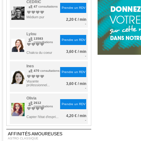
CEDRIC
47
consultations
Prendre un RDV
Médium pur
2,20 € / min
-
Lylou
13583
Prendre un RDV
consultations
3,60 € / min
Chakra du coeur
-
Ines
470
consultations
Prendre un RDV
Voyante
3,60 € / min
professionnel...
-
Olivia
2612
Prendre un RDV
consultations
4,20 € / min
Capter l'état d'espri...
-
AFFINITÉS AMOUREUSES
ASTRO CLASSIQUE