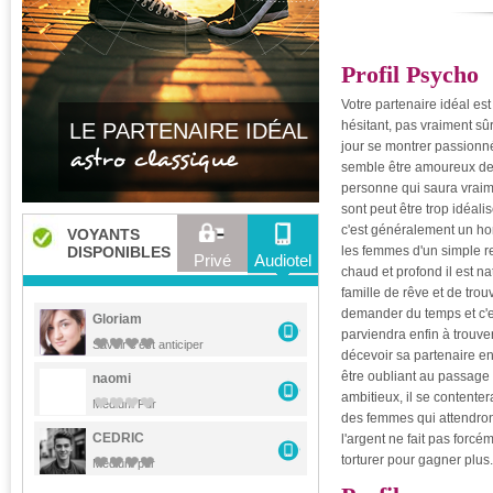
Profil Psycho
Votre partenaire idéal est
hésitant, pas vraiment sûr 
LE PARTENAIRE IDÉAL
jour se montrer passionné 
astro classique
semble être amoureux de l
personne qui saura vraimen
sont peut être trop idéal
c'est généralement un ho
VOYANTS
DISPONIBLES
les femmes d'un simple r
Privé
Audiotel
chaud et profond il est n
famille de rêve et de trou
demander du temps et c'es
Gloriam
parviendra enfin à trouver
Savoir c'est anticiper
décevoir sa partenaire e
être oubliant au passage
naomi
ambitieux, il se contente
Médium Pur
des femmes qui attendront
CEDRIC
l'argent ne fait pas forcé
torturer pour gagner plus.
Médium pur