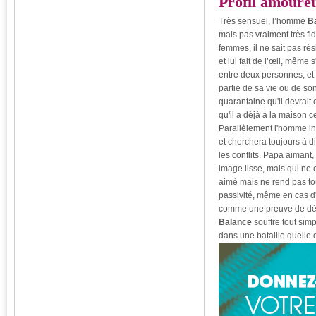
Profil amoure
Très sensuel, l’homme
B
mais pas vraiment très f
femmes, il ne sait pas rés
et lui fait de l’œil, même
entre deux personnes, et
partie de sa vie ou de so
quarantaine qu'il devrait 
qu'il a déjà à la maison ce
Parallèlement l'homme in
et cherchera toujours à di
les conflits. Papa aimant,
image lisse, mais qui ne c
aimé mais ne rend pas tou
passivité, même en cas d'
comme une preuve de désa
Balance
souffre tout sim
dans une bataille quelle qu