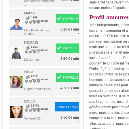
3,80 € / min
Mon oracle personnel
sans arrêt dans l'avenir n
-
...
encore moins s'organiser,
Marco
Profil amoure
4168
J'APPELLE
consultations
Très indépendante, la fe
3,20 € / min
Mes flashs et mes
facilement conquérir et a
-
Guides
qui lui plaît ! En fait, ell
partager ses passion ou 
ROMAIN
avoir une chance de réell
1364
J'APPELLE
consultations
Elle possède en effet une
facile à appréhender. Pas 
3,50 € / min
Médium pur
-
pourtant le fun côté intime
Drôle, légère et distrayant
Olivia
qui séduit mais ne se pos
2612
J'APPELLE
consultations
hommes qui fantasmes sur
féminine n'y est pas pour 
4,20 € / min
Capter l'état d'espri...
possède de sérieux atouts
-
foyer en revanche, il ne 
DOLLY
pas forcément un instinct
13751
Prendre un RDV
généralement pas pressé
consultations
mère, mais une fois chose
3,50 € / min
complice à la fois, mais 
Vendredi 21h
-
attachante donc, mais qu