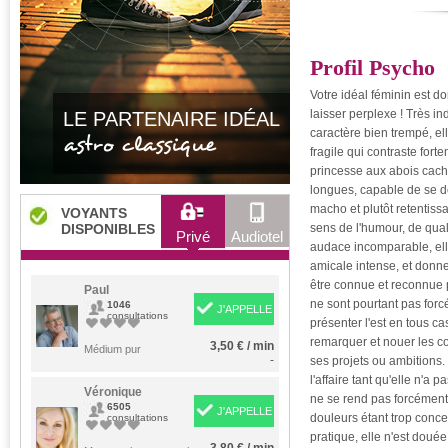
Profil Psycho
Votre idéal féminin est d
laisser perplexe ! Très in
LE PARTENAIRE IDÉAL
caractère bien trempé, el
astro classique
fragile qui contraste fort
princesse aux abois cach
longues, capable de se d
macho et plutôt retentissa
VOYANTS
DISPONIBLES
sens de l'humour, de qual
Privé
Audiotel
audace incomparable, ell
amicale intense, et donne
être connue et reconnue p
Paul
ne sont pourtant pas forc
1046
J'APPELLE
consultations
présenter l'est en tous cas
remarquer et nouer les co
3,50 € / min
Médium pur
-
ses projets ou ambitions. 
l'affaire tant qu'elle n'a 
Véronique
ne se rend pas forcément
6505
J'APPELLE
douleurs étant trop conc
consultations
pratique, elle n'est douée