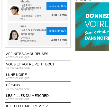
« attacher » !
Magda
2191
Prendre un RDV
consultations
3,90 € / min
Télépathie - votre
-
vo...
Ines
470
consultations
Prendre un RDV
Voyante
3,60 € / min
professionnel...
-
AFFINITÉS AMOUREUSES
ASTRO CLASSIQUE
VOUS ET VOTRE PETIT BOUT
ASTRO CLASSIQUE
LUNE NOIRE
ASTRO CLASSIQUE
DÉCANS
ASTRO CLASSIQUE
LES FILLES DU MERCREDI
ASTRO CLASSIQUE
IL OU ELLE ME TROMPE?