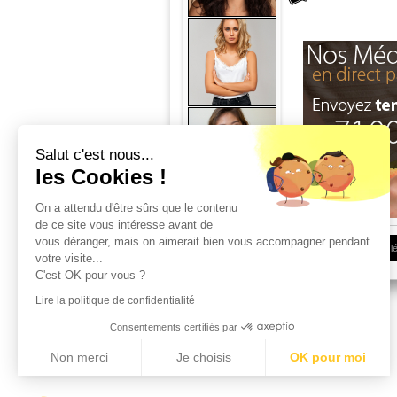
Salut c'est nous...
les Cookies !
On a attendu d'être sûrs que le contenu
de ce site vous intéresse avant de
vous déranger, mais on aimerait bien vous accompagner pendant
Conditions d'utilisation
|
Espace Client
|
Infos l
votre visite...
C'est OK pour vous ?
Lire la politique de confidentialité
Consentements certifiés par
Non merci
Je choisis
OK pour moi
Axeptio consent
Plateforme de Gestion du Consentement : Personnalisez vos Options