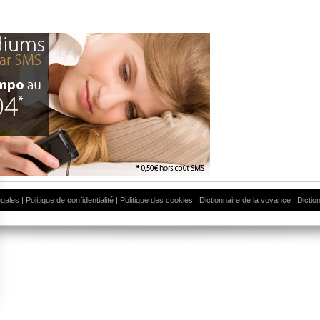
égales
|
Politique de confidentialité
|
Politique des cookies
|
Dictionnaire de la voyance
|
Dictio