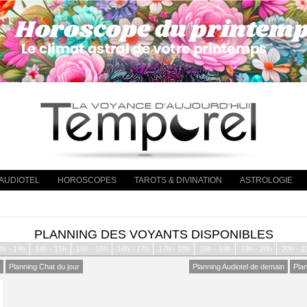
AUDIOTEL
HOROSCOPES
TAROTS & DIVINATION
ASTROLOGIE
PLANNING DES VOYANTS DISPONIBLES
3h - 14h
14h - 15h
15h - 16h
16h - 17h
17h - 18h
18h - 19h
19h - 20h
20h - 2
Planning Chat du jour
Planning Audiotel de demain
Pla