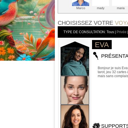
Marco
mady
maria
CHOISISSEZ VOTRE
VOY
TYPE DE CONSULTATION:
Tous
|
Privée
EVA
PRÉSENTA
Bonjour je suis Ev
tarot, jeu 32 carte
mais sans complais
SUPPORT