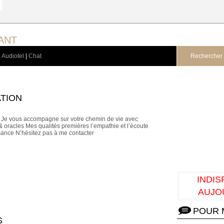
ANT
|
Audiotel
|
Chat
Rechercher 
TION
a Je vous accompagne sur votre chemin de vie avec
s & oracles Mes qualités premières l’empathie et l’écoute
ance N’hésitez pas à me contacter
INDIS
AUJO
POUR 
S