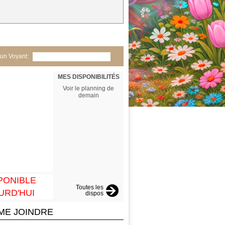
un Voyant:
MES DISPONIBILITÉS
Audiotel
Voir le planning de
00h
01h
02h
03
demain
06h
07h
08h
09
12h
13h
14h
15
18h
19h
20h
21
PONIBLE
Toutes les
Retour
URD'HUI
dispos
ME JOINDRE