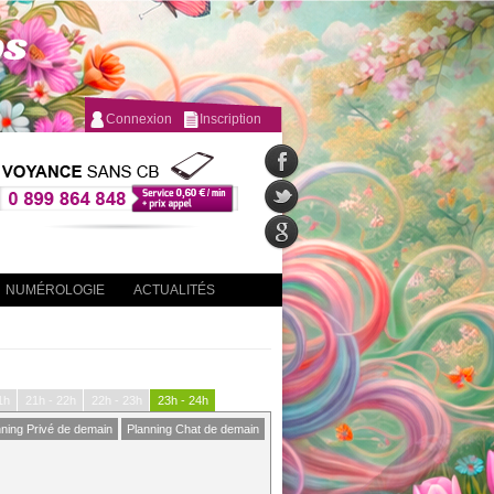
Connexion
Inscription
NUMÉROLOGIE
ACTUALITÉS
1h
21h - 22h
22h - 23h
23h - 24h
nning Privé de demain
Planning Chat de demain