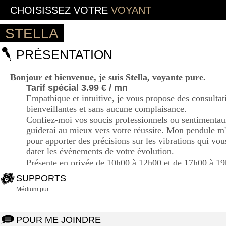
CHOISISSEZ VOTRE
VOYANT
STELLA
PRÉSENTATION
Bonjour et bienvenue, je suis Stella, voyante pure.
Tarif spécial 3.99 € / mn
Empathique et intuitive, je vous propose des consultat
bienveillantes et sans aucune complaisance.
Confiez-moi vos soucis professionnels ou sentimentau
guiderai au mieux vers votre réussite. Mon pendule 
pour apporter des précisions sur les vibrations qui vou
dater les évènements de votre évolution.
Présente en privée de 10h00 à 12h00 et de 17h00 à 1
Au plaisir d’échanger avec vous, Stella
SUPPORTS
Médium pur
POUR ME JOINDRE