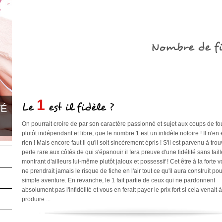
Nombre de fi
1
Le
est il fidèle ?
TÉ
On pourrait croire de par son caractère passionné et sujet aux coups de fo
plutôt indépendant et libre, que le nombre 1 est un infidèle notoire ! Il n'en 
rien ! Mais encore faut il qu'il soit sincèrement épris ! S'il est parvenu à trou
perle rare aux côtés de qui s'épanouir il fera preuve d'une fidélité sans faill
montrant d'ailleurs lui-même plutôt jaloux et possessif ! Cet être à la forte 
ne prendrait jamais le risque de fiche en l'air tout ce qu'il aura construit po
simple aventure. En revanche, le 1 fait partie de ceux qui ne pardonnent
absolument pas l'infidélité et vous en ferait payer le prix fort si cela venait 
produire ...