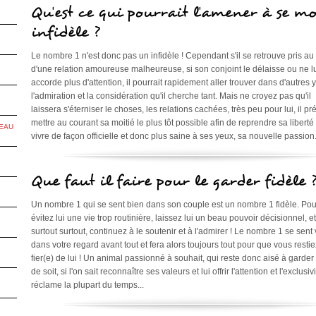
Qu'est ce qui pourrait l'amener à se m
infidèle ?
Le nombre 1 n'est donc pas un infidèle ! Cependant s'il se retrouve pris au
d'une relation amoureuse malheureuse, si son conjoint le délaisse ou ne l
accorde plus d'attention, il pourrait rapidement aller trouver dans d'autres 
l'admiration et la considération qu'il cherche tant. Mais ne croyez pas qu'il
laissera s'éterniser le choses, les relations cachées, très peu pour lui, il pr
mettre au courant sa moitié le plus tôt possible afin de reprendre sa liberté
EAU
vivre de façon officielle et donc plus saine à ses yeux, sa nouvelle passion
Que faut il faire pour le garder fidèle 
Un nombre 1 qui se sent bien dans son couple est un nombre 1 fidèle. Pou
évitez lui une vie trop routinière, laissez lui un beau pouvoir décisionnel, et
surtout surtout, continuez à le soutenir et à l'admirer ! Le nombre 1 se sent 
dans votre regard avant tout et fera alors toujours tout pour que vous restie
fier(e) de lui ! Un animal passionné à souhait, qui reste donc aisé à garder
de soit, si l'on sait reconnaître ses valeurs et lui offrir l'attention et l'exclusivi
réclame la plupart du temps...