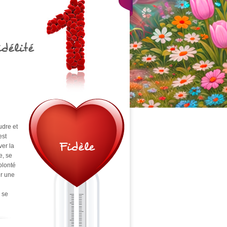
délité
udre et
est
Fidèle
ver la
e, se
volonté
ur une
à se