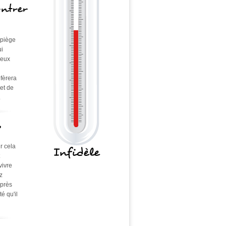
ontrer
 piège
ui
yeux
éfèrera
 et de
.
?
r cela
Infidèle
vivre
z
 près
té qu'il