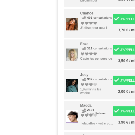
Médium pur
Chance
403
consultations
J'APPELL
J'utilise pour cela l...
3,70 € / m
Enza
312
consultations
J'APPELL
Capte les pensées de
3,50 € / m
...
Jocy
392
consultations
J'APPELL
1,99/min ts les
2,00 € / m
weeke...
Magda
2191
J'APPELL
consultations
3,90 € / m
Télépathie - votre vo...