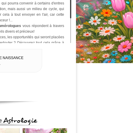
5
qui pourra convenir à certains d'entres
ion, mais aussi un milieu de cycle, qui
cela à tout envoyer en l'air, car cette
ceur !...
umérologues
vous répondent à travers
ls divers et précieux!
ces, les opportunités qui seront placées
redouter ? Découvrez tout cela grâce à
u peut-être déménager? C'est parti pour
E NAISSANCE
rsonnelle pour 2021
!
1
ite
, grâce à cette numérologie annuelle
 non qui se présenteront tout au long de
ouvelle année qui débute !
e 2021
!
Astrologie
ue