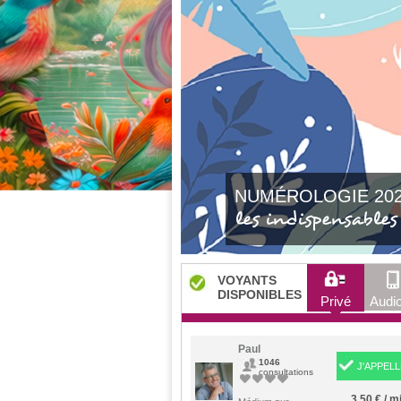
NUMÉROLOGIE 20
les indispensables
VOYANTS
DISPONIBLES
Privé
Audio
Paul
1046
J'APPELL
consultations
3,50 € / m