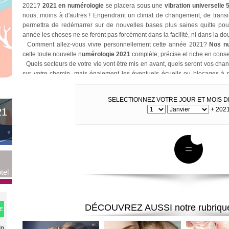
2021?
2021 en numérologie
se placera sous une
vibration universelle 
nous, moins à d'autres ! Engendrant un climat de changement, de transit
permettra de redémarrer sur de nouvelles bases plus saines quitte pour 
année les choses ne se feront pas forcément dans la facilité, ni dans la dou
Comment allez-vous vivre personnellement cette année 2021?
Nos n
cette toute nouvelle n
umérologie 2021
complète, précise et riche en consei
Quels secteurs de votre vie vont être mis en avant, quels seront vos chan
sur votre chemin, mais également les éventuels écueils ou blocages à 
notre étude spéciale sur votre numérologie 2021!
Allez-vous trouver enfin l'âme soeur, décrocher le poste de vos rêves, o
SELECTIONNEZ VOTRE JOUR ET MOIS D
une visite détaillée de votre année 2021 grâce à l'étude de votre
année pe
+
202
21
N'attendez donc plus avant de découvrir votre
numérologie 2021 gratu
vous serez armé pour profiter aux mieux de tous les courants chanceux ou
2021 mais aussi pour éviter les pièges que pourraient vous tendre cette n
Temporel
vous souhaite une bonne lecture de votre
étude numérologiqu
=
tel
DÉCOUVREZ AUSSI
notre rubriq
E
in