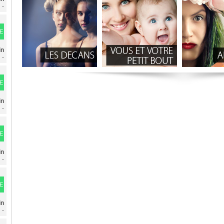
-
E
in
-
E
in
-
E
in
-
E
in
-