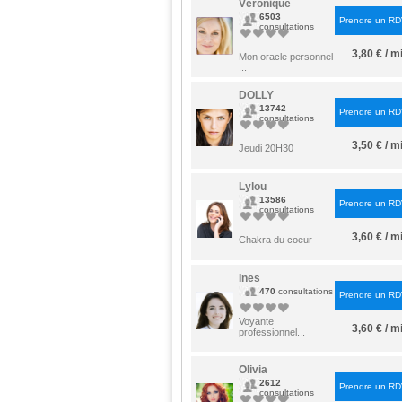
Véronique
6503
Prendre un R
consultations
3,80 € / m
Mon oracle personnel
...
DOLLY
13742
Prendre un R
consultations
3,50 € / m
Jeudi 20H30
Lylou
13586
Prendre un R
consultations
3,60 € / m
Chakra du coeur
Ines
470
consultations
Prendre un R
Voyante
3,60 € / m
professionnel...
Olivia
2612
Prendre un R
consultations