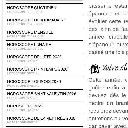
passer le resta
HOROSCOPE QUOTIDIEN
HOROSCOPE CLASSIQUE
épanouie et se
HOROSCOPE HEBDOMADAIRE
évoluer cette r
HOROSCOPE CLASSIQUE
dés la fin de l
HOROSCOPE MENSUEL
année crucial
HOROSCOPE CLASSIQUE
s'épanouir et v
HOROSCOPE LUNAIRE
HOROSCOPE CLASSIQUE
passé une fois 
HOROSCOPE DE L'ÉTÉ 2026
HOROSCOPE SPÉCIAL
Votre él
HOROSCOPE PRINTEMPS 2026
HOROSCOPE SPÉCIAL
Cette année, v
HOROSCOPE CHINOIS 2026
HOROSCOPE SPÉCIAL
goûter enfin à
HOROSCOPE SAINT VALENTIN 2026
devriez dés le
HOROSCOPE SPÉCIAL
mettre en bran
HOROSCOPE 2026
reculerez devan
HOROSCOPE SPÉCIAL
entretiens ou vou
HOROSCOPE DE LA RENTRÉE 2025
HOROSCOPE SPÉCIAL
par payer avec,