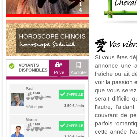
HOROSCOPE CHINOIS
Vos vib
horoscope Spécial
Si vous êtes dé
annonce une an
VOYANTS
DISPONIBLES
Privé
Audiotel
fraîche ou ait 
voir la passion e
Paul
que vous serez t
1046
J'APPELLE
consultations
serait difficile
l'autre, l'aida
3,50 € / min
Médium pur
-
couvrant de pe
Marco
parfois romanti
4168
J'APPELLE
consultations
cette année l'a