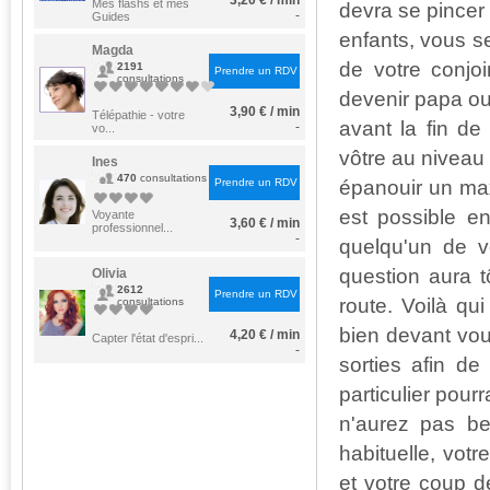
3,20 € / min
Mes flashs et mes
devra se pincer
-
Guides
enfants, vous s
Magda
de votre conjoi
2191
Prendre un RDV
consultations
devenir papa ou
3,90 € / min
Télépathie - votre
avant la fin de
-
vo...
vôtre au niveau
Ines
470
consultations
épanouir un max
Prendre un RDV
est possible e
Voyante
3,60 € / min
professionnel...
-
quelqu'un de v
question aura t
Olivia
2612
Prendre un RDV
route. Voilà qu
consultations
bien devant vous
4,20 € / min
Capter l'état d'espri...
-
sorties afin de
particulier pourr
n'aurez pas be
habituelle, vot
et votre coup d