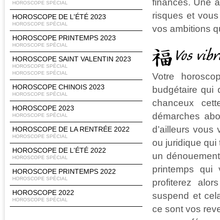
finances. Une a
HOROSCOPE SPÉCIAL
risques et vous
HOROSCOPE DE L'ÉTÉ 2023
HOROSCOPE SPÉCIAL
vos ambitions qu
HOROSCOPE PRINTEMPS 2023
HOROSCOPE SPÉCIAL
Vos vib
HOROSCOPE SAINT VALENTIN 2023
HOROSCOPE SPÉCIAL
HOROSCOPE SPÉCIAL
Votre horosco
HOROSCOPE CHINOIS 2023
budgétaire qui 
HOROSCOPE SPÉCIAL
chanceux cett
HOROSCOPE 2023
démarches abou
HOROSCOPE SPÉCIAL
d’ailleurs vous
HOROSCOPE DE LA RENTRÉE 2022
HOROSCOPE SPÉCIAL
ou juridique qui
HOROSCOPE DE L'ÉTÉ 2022
un dénouement p
HOROSCOPE SPÉCIAL
printemps qui 
HOROSCOPE PRINTEMPS 2022
HOROSCOPE SPÉCIAL
profiterez alo
HOROSCOPE 2022
suspend et cela
HOROSCOPE SPÉCIAL
ce sont vos rev