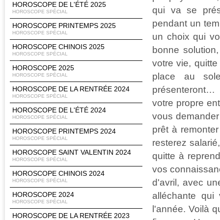
HOROSCOPE DE L'ÉTÉ 2025
qui va se prése
HOROSCOPE SPÉCIAL
pendant un temp
HOROSCOPE PRINTEMPS 2025
HOROSCOPE SPÉCIAL
un choix qui vo
HOROSCOPE CHINOIS 2025
bonne solution
HOROSCOPE SPÉCIAL
votre vie, quitt
HOROSCOPE 2025
place au sole
HOROSCOPE SPÉCIAL
présenteront… 
HOROSCOPE DE LA RENTRÉE 2024
HOROSCOPE SPÉCIAL
votre propre en
HOROSCOPE DE L'ÉTÉ 2024
vous demander 
HOROSCOPE SPÉCIAL
prêt à remonte
HOROSCOPE PRINTEMPS 2024
HOROSCOPE SPÉCIAL
resterez salarié
HOROSCOPE SAINT VALENTIN 2024
quitte à repren
HOROSCOPE SPÉCIAL
vos connaissanc
HOROSCOPE CHINOIS 2024
d'avril, avec u
HOROSCOPE SPÉCIAL
alléchante qui
HOROSCOPE 2024
HOROSCOPE SPÉCIAL
l'année. Voilà q
HOROSCOPE DE LA RENTRÉE 2023