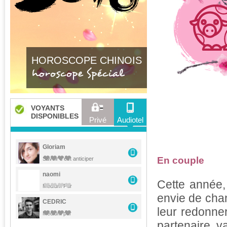
HOROSCOPE CHINOIS
horoscope Spécial
VOYANTS
DISPONIBLES
Privé
Audiotel
Gloriam
En couple
Savoir c'est anticiper
naomi
Cette année,
Médium Pur
envie de cha
CEDRIC
leur redonner
Médium pur
partenaire v