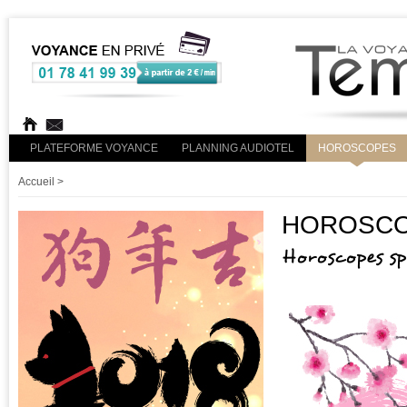
PLATEFORME VOYANCE
PLANNING AUDIOTEL
HOROSCOPES
Accueil
>
HOROSCOP
Horoscopes s