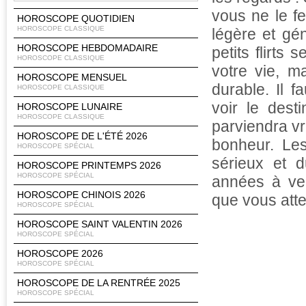
vous ne le f
HOROSCOPE QUOTIDIEN
HOROSCOPE CLASSIQUE
légère et gé
HOROSCOPE HEBDOMADAIRE
petits flirts 
HOROSCOPE CLASSIQUE
votre vie, m
HOROSCOPE MENSUEL
durable. Il f
HOROSCOPE CLASSIQUE
voir le dest
HOROSCOPE LUNAIRE
HOROSCOPE CLASSIQUE
parviendra vr
HOROSCOPE DE L'ÉTÉ 2026
bonheur. Les
HOROSCOPE SPÉCIAL
sérieux et d
HOROSCOPE PRINTEMPS 2026
HOROSCOPE SPÉCIAL
années à ven
HOROSCOPE CHINOIS 2026
que vous atte
HOROSCOPE SPÉCIAL
HOROSCOPE SAINT VALENTIN 2026
HOROSCOPE SPÉCIAL
HOROSCOPE 2026
HOROSCOPE SPÉCIAL
HOROSCOPE DE LA RENTRÉE 2025
HOROSCOPE SPÉCIAL