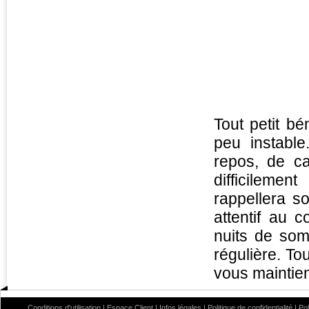
Tout petit bé
peu instabl
repos, de ca
difficileme
rappellera s
attentif au 
nuits de somm
régulière. To
vous maintie
Conditions d'utilisation
|
Espace Client
|
Infos légales
|
Politique de confidentialité
|
Po