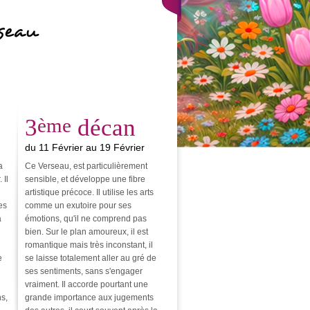
seau
3
ème
décan
du 11 Février au 19 Février
a
Ce Verseau, est particulièrement
 Il
sensible, et développe une fibre
artistique précoce. Il utilise les arts
es
comme un exutoire pour ses
a
émotions, qu'il ne comprend pas
bien. Sur le plan amoureux, il est
romantique mais très inconstant, il
e
se laisse totalement aller au gré de
ses sentiments, sans s'engager
vraiment. Il accorde pourtant une
ns,
grande importance aux jugements