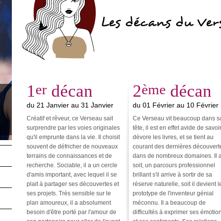
Les décans du Ver
1
er
décan
2
ème
décan
du 21 Janvier au 31 Janvier
du 01 Février au 10 Février
Créatif et rêveur, ce Verseau sait
Ce Verseau vit beaucoup dans s
surprendre par les voies originales
tête, il est en effet avide de savoir.
qu'il emprunte dans la vie. Il choisit
dévore les livres, et se tient au
souvent de défricher de nouveaux
courant des dernières découvert
terrains de connaissances et de
dans de nombreux domaines. Il 
recherche. Sociable, il a un cercle
soit, un parcours professionnel
d'amis important, avec lequel il se
brillant s'il arrive à sortir de sa
plait à partager ses découvertes et
réserve naturelle, soit il devient l
ses projets. Très sensible sur le
prototype de l'inventeur génial
plan amoureux, il a absolument
méconnu. Il a beaucoup de
besoin d'être porté par l'amour de
difficultés à exprimer ses émotio