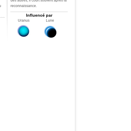
des autres, il court souvent après la
u
reconnaissance.
Influencé par
Uranus
Lune