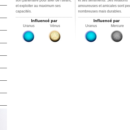
son partenaire pour aller de l'avant,
et ses sentiments. Ses relations
et exploiter au maximum ses
amoureuses et amicales sont pe
capacités.
nombreuses mais durables.
Influencé par
Influencé par
Uranus
Vénus
Uranus
Mercure