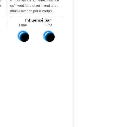
i
d'inconstance. En effet, il sait ce
e
qu'il veut faire et où il veut aller,
mais il avance par à-coups !
Influencé par
Lune
Lune