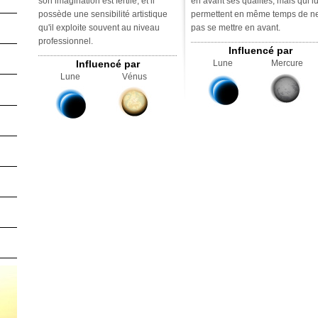
son imagination est fertile, et il
en avant ses qualités, mais qui lu
possède une sensibilité artistique
permettent en même temps de n
qu'il exploite souvent au niveau
pas se mettre en avant.
professionnel.
Influencé par
Influencé par
Lune
Mercure
Lune
Vénus