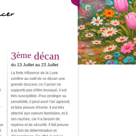
ncer
3
ème
décan
du 13 Juillet au 23 Juillet
e
La forte influence de la Lune
confère au natif de ce décan une
grande douceur, ce Cancer ne
t
supporte pas d'être brusqué, il est
très susceptible. Pour protéger sa
sensibilité, il peut avoir l'air agressif,
r
et faire preuve d'ironie. Il est très
attaché aux valeurs familiales, et à
ses racines, car il a besoin de
sse
repères et de sécurité. Il fait preuve
t
à la fois de détermination et