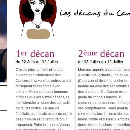
Les décans du Ca
1
er
décan
2
ème
décan
du 22 Juin au 02 Juillet
du 03 Juillet au 12 Juillet
C'est le plus confiant et le plus
Mercure apporte à ce décan, un
ouvertement chaleureux des
vivacité intellectuelle, une envie
Cancers. Il va vers les autres assez
d'analyser et de comprendre le
facilement et s'exprime avec
monde au-delà des sensations e
entrain. Moins sujet aux humeurs
des émotions. Ce Cancer est en
difficiles que les autres décans, ce
quête de connaissances, et
natif cherche à nouer des contacts
cherche en permanence à élargi
de toutes sortes. Il a une vie
ses compétences. Doué pour la
familiale, et amicale assez riche, il a
communication, il n'en reste pas
besoin de se sentir entouré pour
moins timide et discret. Il embra
s'épanouir. Entre la Lune et Vénus,
donc des professions, qui metten