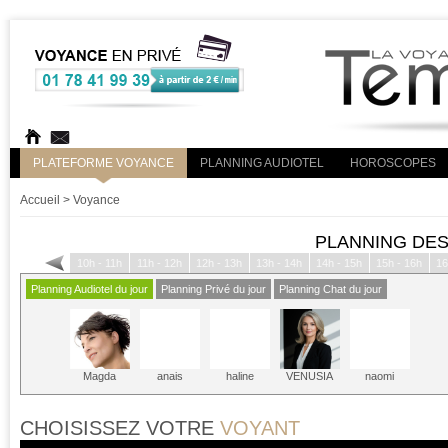
PLATEFORME VOYANCE
PLANNING AUDIOTEL
HOROSCOPES
Accueil
> Voyance
PLANNING DES
h
09h - 10h
10h - 11h
11h - 12h
12h - 13h
13h - 14h
14h - 15h
15h - 16h
16
Planning Audiotel du jour
Planning Privé du jour
Planning Chat du jour
Magda
anais
haline
VENUSIA
naomi
CHOISISSEZ VOTRE
VOYANT