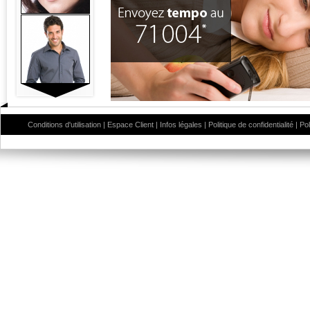
Conditions d'utilisation
|
Espace Client
|
Infos légales
|
Politique de confidentialité
|
Po