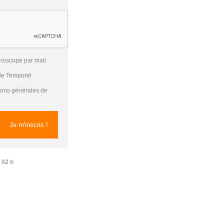
oroscope par mail
 de Temporel
tions générales de
 02 h