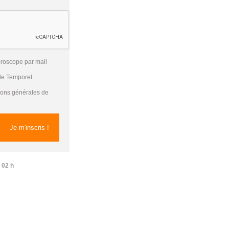
oroscope par mail
 de Temporel
tions générales de
 02 h