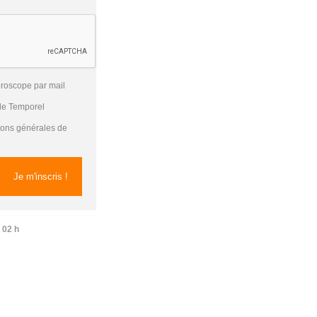
oroscope par mail
 de Temporel
tions générales de
 02 h